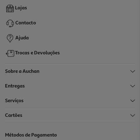
Condicionador Soflow Revital Cabelos Pintados 400ml
Lojas
12.73 €/Lt
Price reduced from
to
6,79 €
Contacto
5,09 €
Promoção
Ajuda
Trocas e Devoluções
Sobre a Auchan
Entregas
Serviços
Cartões
Bálsamo Klorane Manga 50ml
119.8 €/Lt
Métodos de Pagamento