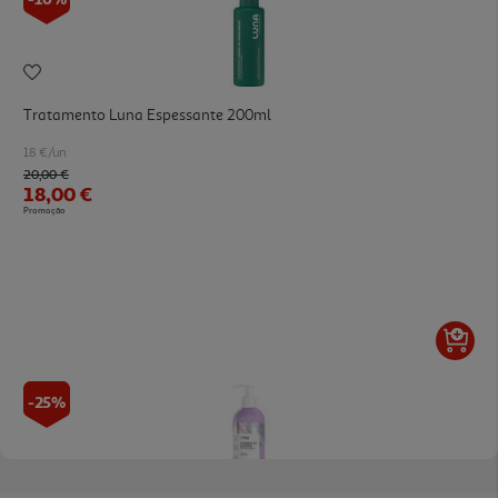
Tratamento Luna Espessante 200ml
18 €/un
Price reduced from
to
20,00 €
18,00 €
Promoção
-25%