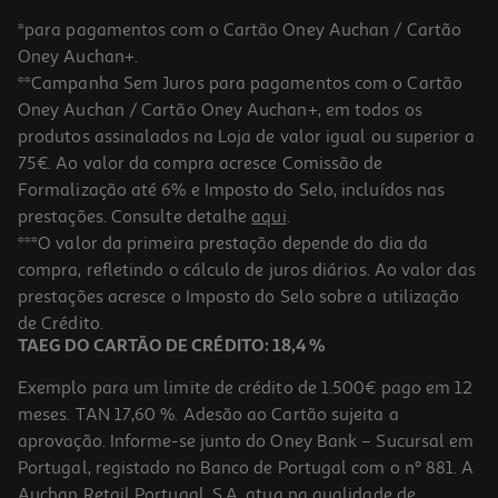
*para pagamentos com o Cartão Oney Auchan / Cartão
Oney Auchan+.
**Campanha Sem Juros para pagamentos com o Cartão
Oney Auchan / Cartão Oney Auchan+, em todos os
produtos assinalados na Loja de valor igual ou superior a
75€. Ao valor da compra acresce Comissão de
Formalização até 6% e Imposto do Selo, incluídos nas
prestações. Consulte detalhe
aqui
.
Leave-In Novex Oxygen Therapy 100ml
***O valor da primeira prestação depende do dia da
compra, refletindo o cálculo de juros diários. Ao valor das
6.79 €/un
prestações acresce o Imposto do Selo sobre a utilização
6,79 €
de Crédito.
TAEG DO CARTÃO DE CRÉDITO: 18,4 %
Exemplo para um limite de crédito de 1.500€ pago em 12
meses. TAN 17,60 %. Adesão ao Cartão sujeita a
aprovação. Informe-se junto do Oney Bank – Sucursal em
Portugal, registado no Banco de Portugal com o nº 881. A
Auchan Retail Portugal, S.A. atua na qualidade de