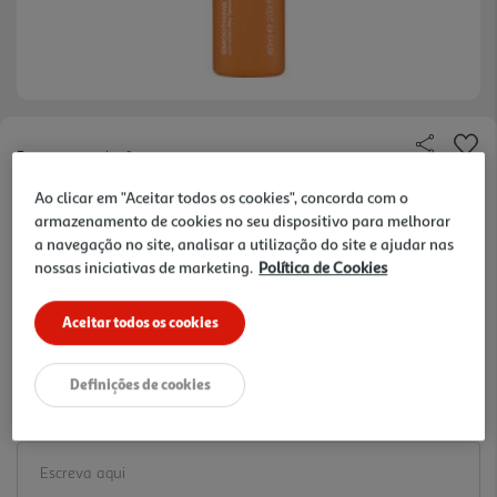
Faça a sua avaliação
Ref. / EAN:
5391532529004
Ao clicar em "Aceitar todos os cookies", concorda com o
armazenamento de cookies no seu dispositivo para melhorar
18 €/un
a navegação no site, analisar a utilização do site e ajudar nas
nossas iniciativas de marketing.
Política de Cookies
-10%
Price reduced from
to
20,00 €
Aceitar todos os cookies
18,00 €
Promoção:
de 1/8/2026 a 2/9/2026
Definições de cookies
Notas de preparação