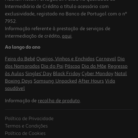
Intermediário de Crédito a título acessório com
exclusividade, registado no Banco de Portugal com o nº
7952.
Informação referente à prestação de serviços de
intermediação de crédito,
aqui
.
Creme Modelador Lola Plot Twist Guava 480g
Ao longo do ano
15.19 €/un
Feira do Bebé
Queijos, Vinhos e Enchidos
Carnaval
Dia
15,19 €
dos Namorados
Dia do Pai
Páscoa
Dia da Mãe
Regresso
às Aulas
Singles' Day
Black Friday
Cyber Monday
Natal
Boxing Days
Samsung Unpacked
After Hours
Vida
saudável
Informação de
recolha de produto
.
Política de Privacidade
-10%
Termos e Condições
Política de Cookies