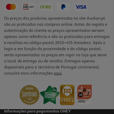
5,99 €
Os preços dos produtos apresentados no site Auchan.pt
são os praticados nas compras online. Antes do registo e
autenticação do cliente os preços apresentados servem
apenas como referência e são os praticados para entregas
e recolhas no código postal 2650-435 Amadora. Após o
login e em função da proximidade e do código postal,
-30%
serão apresentados os preços em vigor na loja que serve
o local de entrega ou de recolha. Entregas apenas
disponíveis para o território de Portugal continental,
consulte mais informações
aqui
.
Bruma Lee Stafford Caramel Brulê 80 Ml
87.38 €/Lt
Price reduced from
to
9,99 €
6,99 €
Promoção
Informações para pagamentos ONEY