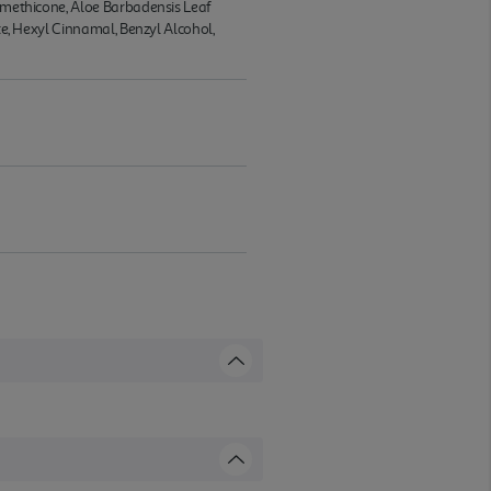
Dimethicone, Aloe Barbadensis Leaf
te, Hexyl Cinnamal, Benzyl Alcohol,