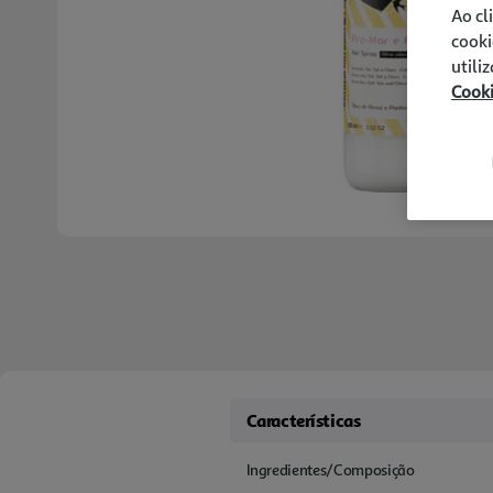
Ao cl
cooki
utili
Cook
Características
Ingredientes/Composição