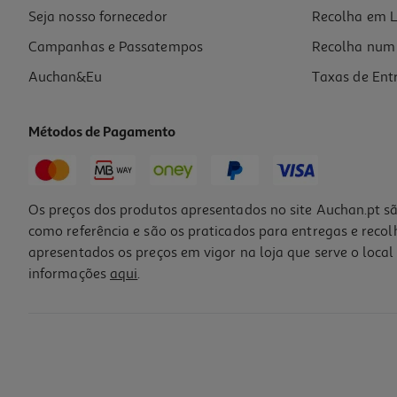
Promoção
Seja nosso fornecedor
Recolha em L
Campanhas e Passatempos
Recolha num 
Auchan&Eu
Taxas de Ent
Métodos de Pagamento
-32%
Os preços dos produtos apresentados no site Auchan.pt sã
como referência e são os praticados para entregas e reco
apresentados os preços em vigor na loja que serve o local 
informações
aqui
.
Spray Nuxe Sun Protetor Capilar 100ml
143.1 €/Lt
Price reduced from
to
21,20 €
14,31 €
Promoção