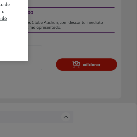
to de
r a
DIATO INCLUÍDO
026
a de
 clientes membros Clube Auchan, com desconto imediato
no preço final acima apresentado.
adicionar