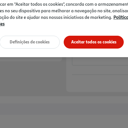
icar em "Aceitar todos os cookies", concorda com o armazenamen
es no seu dispositivo para melhorar a navegação no site, analisa
-10% DESCONTO IME
De 3/7/2026 a 1/9/2
zação do site e ajudar nas nossas iniciativas de marketing.
Polític
Preço exclusivo para
ies
aplicado já refletido 
Notas de preparação
Definições de cookies
Aceitar todos os cookies