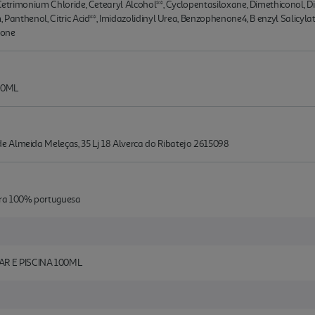
e Cetrimonium Chloride, Cetearyl Alcohol**, Cyclopentasiloxane, Dimethiconol, 
, Panthenol, Citric Acid**, Imidazolidinyl Urea, Benzophenone4, B enzyl Salicyla
none
00ML
 Almeida Meleças, 35 Lj 18 Alverca do Ribatejo 2615098
ura 100% portuguesa
R E PISCINA 100ML