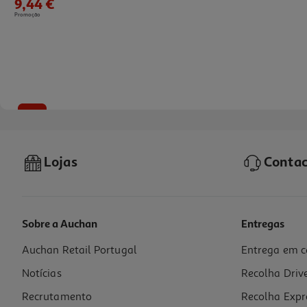
9,44 €
Promoção
-28%
Lojas
Contac
Sobre a Auchan
Entregas
Auchan Retail Portugal
Entrega em c
Mascara Lola Ela É Carioca 450g
Notícias
Recolha Driv
33.33 €/Kg
Price reduced from
to
20,84 €
Recrutamento
Recolha Expr
15,00 €