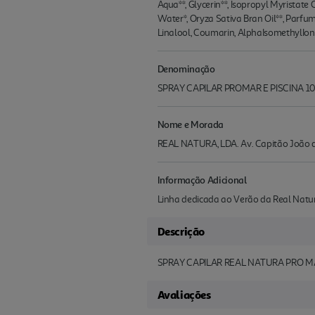
Aqua**, Glycerin**, Isopropyl Myristat
Water*, Oryza Sativa Bran Oil**, Parfum
Linalool, Coumarin, AlphaIsomethylIo
Denominação
SPRAY CAPILAR PROMAR E PISCINA 1
Nome e Morada
REAL NATURA, LDA. Av. Capitão João de
Informação Adicional
Linha dedicada ao Verão da Real Nat
Descrição
SPRAY CAPILAR REAL NATURA PRO MA
Avaliações