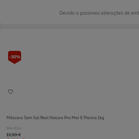
Devido a possíveis alterações de e
-30%
Máscara Sem Sal Real Natura Pro Mar E Piscina 1kg
9.44 €/un
Price reduced from
to
13,50 €