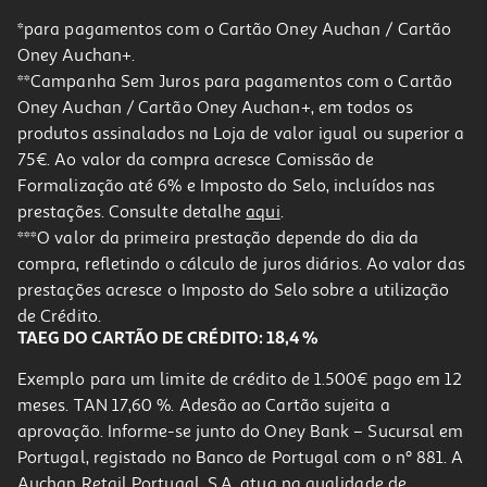
*para pagamentos com o Cartão Oney Auchan / Cartão
Oney Auchan+.
**Campanha Sem Juros para pagamentos com o Cartão
Oney Auchan / Cartão Oney Auchan+, em todos os
-10%
produtos assinalados na Loja de valor igual ou superior a
75€. Ao valor da compra acresce Comissão de
Formalização até 6% e Imposto do Selo, incluídos nas
prestações. Consulte detalhe
aqui
.
Sérum Luna Suavização 60ml
***O valor da primeira prestação depende do dia da
compra, refletindo o cálculo de juros diários. Ao valor das
18 €/un
Price reduced from
to
prestações acresce o Imposto do Selo sobre a utilização
20,00 €
18,00 €
de Crédito.
Promoção
TAEG DO CARTÃO DE CRÉDITO: 18,4 %
Exemplo para um limite de crédito de 1.500€ pago em 12
meses. TAN 17,60 %. Adesão ao Cartão sujeita a
aprovação. Informe-se junto do Oney Bank – Sucursal em
Portugal, registado no Banco de Portugal com o nº 881. A
Auchan Retail Portugal, S.A. atua na qualidade de