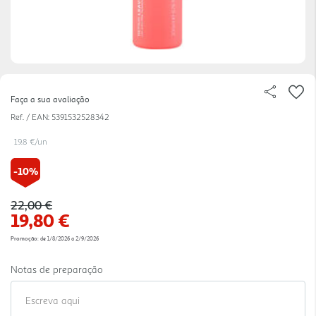
Faça a sua avaliação
Ref. / EAN:
5391532528342
19.8 €/un
-10%
Price reduced from
to
22,00 €
19,80 €
Promoção:
de 1/8/2026 a 2/9/2026
Notas de preparação