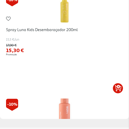
Spray Luna Kids Desembaraçador 200ml
15.3 €/un
Price reduced from
to
17,00 €
15,30 €
Promoção
-10%