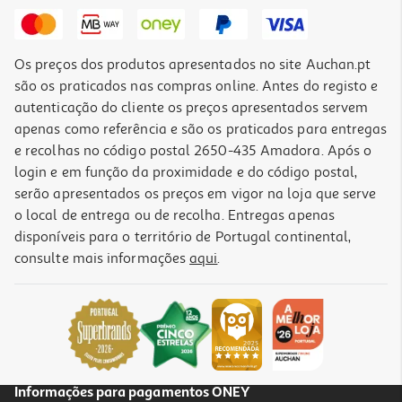
5,40 €
Promoção
Os preços dos produtos apresentados no site Auchan.pt
são os praticados nas compras online. Antes do registo e
autenticação do cliente os preços apresentados servem
apenas como referência e são os praticados para entregas
e recolhas no código postal 2650-435 Amadora. Após o
login e em função da proximidade e do código postal,
-10%
serão apresentados os preços em vigor na loja que serve
o local de entrega ou de recolha. Entregas apenas
disponíveis para o território de Portugal continental,
consulte mais informações
aqui
.
Tratamento Luna Espessante 200ml
18 €/un
Price reduced from
to
20,00 €
18,00 €
Promoção
Informações para pagamentos ONEY