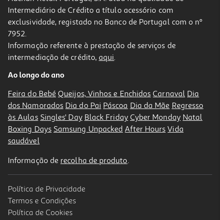
Intermediário de Crédito a título acessório com
-10%
exclusividade, registado no Banco de Portugal com o nº
7952.
Informação referente à prestação de serviços de
intermediação de crédito,
aqui
.
Stick Styling Luna Stray Tamer 20g
Ao longo do ano
14.4 €/un
Price reduced from
to
16,00 €
Feira do Bebé
Queijos, Vinhos e Enchidos
Carnaval
Dia
14,40 €
dos Namorados
Dia do Pai
Páscoa
Dia da Mãe
Regresso
Promoção
às Aulas
Singles' Day
Black Friday
Cyber Monday
Natal
Boxing Days
Samsung Unpacked
After Hours
Vida
saudável
Informação de
recolha de produto
.
Política de Privacidade
-10%
Termos e Condições
Política de Cookies