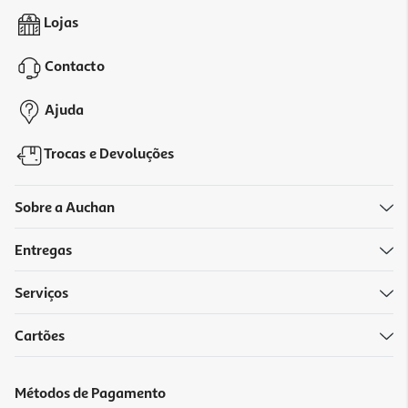
Condicionador Luna Repair 300ml
Lojas
14.4 €/un
Price reduced from
to
16,00 €
Contacto
14,40 €
Promoção
Ajuda
Trocas e Devoluções
Sobre a Auchan
Entregas
-10%
Serviços
Cartões
Condicionador Luna Repair 50ml
5.4 €/un
Métodos de Pagamento
Price reduced from
to
6,00 €