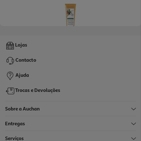
Creme Klorane De Dia Manga 125ml
Lojas
81.6 €/Lt
Contacto
10,20 €
Ajuda
Trocas e Devoluções
Sobre a Auchan
Entregas
-20%
Serviços