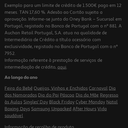
Exemplo para um limite de crédito de 1.500€ pago em 12
meses. TAN 17,60 %. Adesão ao Cartão sujeita a
aprovação. Informe-se junto do Oney Bank – Sucursal em
Portugal, registado no Banco de Portugal com o nº 881. A
Auchan Retail Portugal, S.A. atua na qualidade de
Intermediário de Crédito a título acessório com
-25%
exclusividade, registado no Banco de Portugal com o nº
7952.
Informação referente à prestação de serviços de
intermediação de crédito,
aqui
.
Bálsamo Dercos Densi Solutions 200ml
Ao longo do ano
86.25 €/Lt
Price reduced from
to
23,00 €
Feira do Bebé
Queijos, Vinhos e Enchidos
Carnaval
Dia
17,25 €
dos Namorados
Dia do Pai
Páscoa
Dia da Mãe
Regresso
Promoção
às Aulas
Singles' Day
Black Friday
Cyber Monday
Natal
Boxing Days
Samsung Unpacked
After Hours
Vida
saudável
Informação de
recolha de produto
.