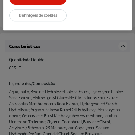
Definições de cookies
Características
Quantidade Liquida
0.15 LT
Ingredientes/Composição
Aqua, Inulin, Betaine, Hydrolyzed Jojoba Esters, Hydrolyzed Lupine
Seed Extract, Maltooligosyl Glucoside, Citrus Junos Fruit Extract,
Astragalus Membranaceus Root Extract, Hydrogenated Starch
Hydrolisate, Argania Spinosa Kernel Oil, Ethylhexyl Methoxycinn
amate, Octocrylene, Butyl Methoxydibenzoylmethane, Lecithin,
Undecane, Tridecane, Glycerin, Tocopherol, Butylene Glycol,
Acrylates/Beheneth-25 Methacrylate Copolymer, Sodium
Hydroxide, Parfum, Caprylyl Glycol, Sodium Benzoate,