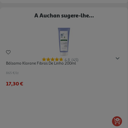
A Auchan sugere-lhe...
4.8
(45)
Bálsamo Klorane Fibras De Linho 200ml
86.5 €/Lt
17,30 €