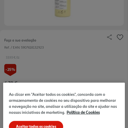
Faça a sua avaliação
Ref. / EAN:
5907618132923
33.93 €/Lt
-25%
Price reduced from
to
6,79 €
5,09 €
Ao clicar em "Aceitar todos os cookies", concorda com o
Promoção:
de 2/8/2026 a 16/8/2026
armazenamento de cookies no seu dispositivo para melhorar
a navegação no site, analisar a utilização do site e ajudar nas
Notas de preparação
nossas iniciativas de marketing.
Política de Cookies
Aceitar todos os cookies