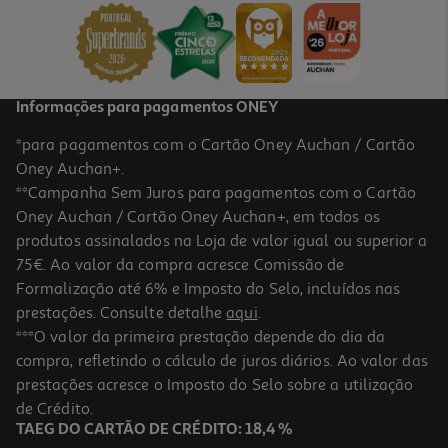
5,99 €
Informações para pagamentos ONEY
*para pagamentos com o Cartão Oney Auchan / Cartão
Oney Auchan+.
**Campanha Sem Juros para pagamentos com o Cartão
Oney Auchan / Cartão Oney Auchan+, em todos os
-10%
produtos assinalados na Loja de valor igual ou superior a
75€. Ao valor da compra acresce Comissão de
Formalização até 6% e Imposto do Selo, incluídos nas
prestações. Consulte detalhe
aqui
.
Stick Styling Luna Stray Tamer 20g
***O valor da primeira prestação depende do dia da
compra, refletindo o cálculo de juros diários. Ao valor das
14.4 €/un
Price reduced from
to
prestações acresce o Imposto do Selo sobre a utilização
16,00 €
14,40 €
de Crédito.
Promoção
TAEG DO CARTÃO DE CRÉDITO: 18,4 %