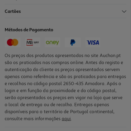
Cartões
Gel Finalizador Lola Plot Twist Guava Butter 480g
12.9 €/un
Métodos de Pagamento
Price reduced from
to
16,12 €
12,90 €
Promoção
Os preços dos produtos apresentados no site Auchan.pt
são os praticados nas compras online. Antes do registo e
autenticação do cliente os preços apresentados servem
apenas como referência e são os praticados para entregas
e recolhas no código postal 2650-435 Amadora. Após o
login e em função da proximidade e do código postal,
serão apresentados os preços em vigor na loja que serve
o local de entrega ou de recolha. Entregas apenas
disponíveis para o território de Portugal continental,
consulte mais informações
aqui
.
Bálsamo Klorane Manga 50ml
119.8 €/Lt