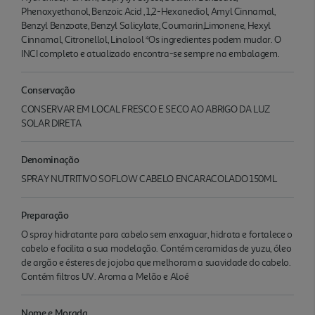
Phenoxyethanol, Benzoic Acid , 1,2-Hexanediol, Amyl Cinnamal,
Benzyl Benzoate, Benzyl Salicylate, Coumarin,Limonene, Hexyl
Cinnamal, Citronellol, Linalool *Os ingredientes podem mudar. O
INCI completo e atualizado encontra-se sempre na embalagem.
Conservação
CONSERVAR EM LOCAL FRESCO E SECO AO ABRIGO DA LUZ
SOLAR DIRETA
Denominação
SPRAY NUTRITIVO SOFLOW CABELO ENCARACOLADO 150ML
Preparação
O spray hidratante para cabelo sem enxaguar, hidrata e fortalece o
cabelo e facilita a sua modelação. Contém ceramidas de yuzu, óleo
de argão e ésteres de jojoba que melhoram a suavidade do cabelo.
Contém filtros UV. Aroma a Melão e Aloé
Nome e Morada