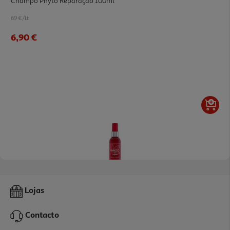
Champo Phyto Reparação 100ml
69 €/Lt
6,90 €
Laca Phyto Fixação Suave 150 Ml
Lojas
17.85 €/un
Contacto
17,85 €