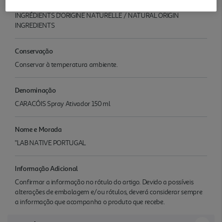
CITRONELLOL. VEGETABLE OIL / HUILE VEGETAL E. 4169A.
INGRÉDIENTS D'ORIGINE NATURELLE / NATURAL ORIGIN
INGREDIENTS
Conservação
Conservar à temperatura ambiente.
Denominação
CARACÓIS Spray Ativador 150 ml
Nome e Morada
"LAB NATIVE PORTUGAL
Informação Adicional
Confirmar a informação no rótulo do artigo. Devido a possíveis
alterações de embalagem e/ou rótulos, deverá considerar sempre
a informação que acompanha o produto que recebe.