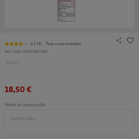
4.2
(5)
Faça a sua avaliação
Leu
5
Ref. / EAN:
3701436923518
avaliações.
Link
1.23 €/Lt
para
a
mesma
página.
18,50 €
Notas de preparação