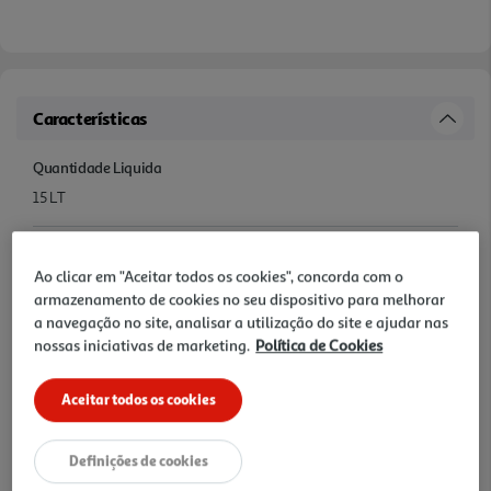
Características
Quantidade Liquida
15 LT
Ingredientes/Composição
Ao clicar em "Aceitar todos os cookies", concorda com o
AQUA / WATER / EAU. ERYTHRITOL. PROPANEDIOL. ISODECYL
armazenamento de cookies no seu dispositivo para melhorar
NEOPENTANOATE. TRIOLEIN. CETEARYL ALCOHOL.
a navegação no site, analisar a utilização do site e ajudar nas
DISTEAROYLETHYL DIMONIUM CHLORIDE. POLYQUATERNIUM37.
nossas iniciativas de marketing.
Política de Cookies
PARFUM / FRAGRANCE. PANTHENOL. CHLORPHENESIN.
BEHENTRIMONIUM CHLORIDE. SODIUM BENZOATE. LINALOOL.
TOCOPHE ROL. ALTHAEA OFFICINALIS ROOT EXTRACT. CITRIC
Aceitar todos os cookies
ACID. LINALYL ACETATE. HELIANTHUS ANNUUS (SUNFLOWER)
SEED OIL. ALPHAISOMETHYL IONONE. LIMONENE. HEXYL
CINNAMAL. TETRAMETHYL
Definições de cookies
ACETYLOCTAHYDRONAPHTHALENES. BENZALDEHYDE.