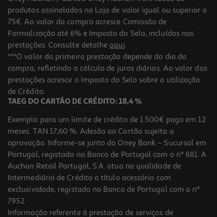
produtos assinalados na Loja de valor igual ou superior a
75€. Ao valor da compra acresce Comissão de
Formalização até 6% e Imposto do Selo, incluídos nas
prestações. Consulte detalhe
aqui
.
4.8
(4)
Gel-Creme Phyto Caracóis Definição 150ml
***O valor da primeira prestação depende do dia da
compra, refletindo o cálculo de juros diários. Ao valor das
123.33 €/Lt
prestações acresce o Imposto do Selo sobre a utilização
18,50 €
de Crédito.
TAEG DO CARTÃO DE CRÉDITO: 18,4 %
Exemplo para um limite de crédito de 1.500€ pago em 12
meses. TAN 17,60 %. Adesão ao Cartão sujeita a
aprovação. Informe-se junto do Oney Bank – Sucursal em
Portugal, registado no Banco de Portugal com o nº 881. A
Auchan Retail Portugal, S.A. atua na qualidade de
Intermediário de Crédito a título acessório com
exclusividade, registado no Banco de Portugal com o nº
7952.
Informação referente à prestação de serviços de