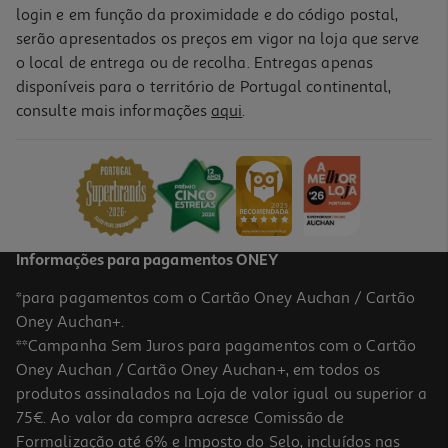
login e em função da proximidade e do código postal,
serão apresentados os preços em vigor na loja que serve
o local de entrega ou de recolha. Entregas apenas
disponíveis para o território de Portugal continental,
consulte mais informações
aqui
.
Informações para pagamentos ONEY
*para pagamentos com o Cartão Oney Auchan / Cartão
Oney Auchan+.
**Campanha Sem Juros para pagamentos com o Cartão
Oney Auchan / Cartão Oney Auchan+, em todos os
produtos assinalados na Loja de valor igual ou superior a
75€. Ao valor da compra acresce Comissão de
Formalização até 6% e Imposto do Selo, incluídos nas