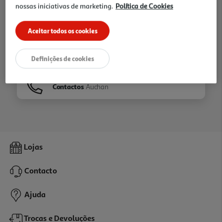
nossas iniciativas de marketing.
Política de Cookies
Ir para
Homepage
Aceitar todos os cookies
Veja os nossos
Folhetos
Definições de cookies
Contactos
Auchan
Lojas
Contacto
Ajuda
Trocas e Devoluções