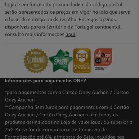
login e em função da proximidade e do código postal,
serão apresentados os preços em vigor na loja que serve
o local de entrega ou de recolha. Entregas apenas
disponíveis para o território de Portugal continental,
consulte mais informações
aqui
.
Informações para pagamentos ONEY
*para pagamentos com o Cartão Oney Auchan / Cartão
Oney Auchan+.
**Campanha Sem Juros para pagamentos com o Cartão
Oney Auchan / Cartão Oney Auchan+, em todos os
produtos assinalados na Loja de valor igual ou superior a
75€. Ao valor da compra acresce Comissão de
Formalização até 6% e Imposto do Selo, incluídos nas