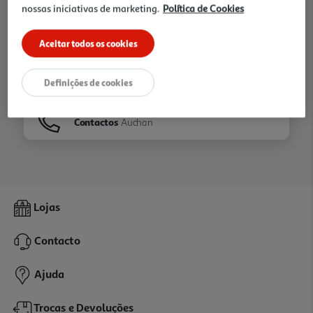
nossas iniciativas de marketing.
Política de Cookies
Ir para
Homepage
Aceitar todos os cookies
Veja os nossos
Folhetos
Definições de cookies
Contactos
Auchan
Lojas
Contacto
Ajuda
Trocas e Devoluções