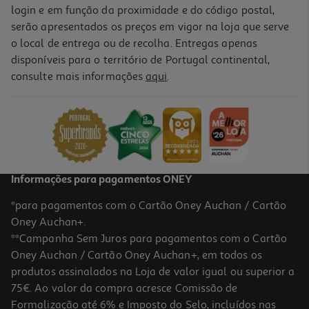
login e em função da proximidade e do código postal,
serão apresentados os preços em vigor na loja que serve
o local de entrega ou de recolha. Entregas apenas
disponíveis para o território de Portugal continental,
consulte mais informações
aqui
.
Informações para pagamentos ONEY
*para pagamentos com o Cartão Oney Auchan / Cartão
Oney Auchan+.
**Campanha Sem Juros para pagamentos com o Cartão
Oney Auchan / Cartão Oney Auchan+, em todos os
produtos assinalados na Loja de valor igual ou superior a
75€. Ao valor da compra acresce Comissão de
Formalização até 6% e Imposto do Selo, incluídos nas