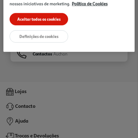
nossas iniciativas de marketing.
Política de Cookies
Ir para
Homepage
Aceitar todos os cookies
Veja os nossos
Folhetos
Definições de cookies
Contactos
Auchan
Lojas
Contacto
Ajuda
Trocas e Devoluções