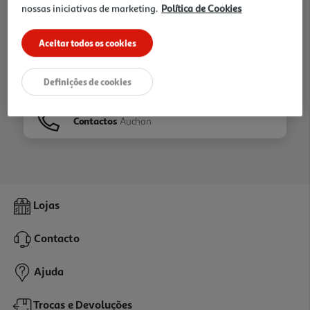
nossas iniciativas de marketing.
Política de Cookies
Ir para
Homepage
Aceitar todos os cookies
Veja os nossos
Folhetos
Definições de cookies
Contactos
Auchan
Lojas
Contacto
Ajuda
Trocas e Devoluções