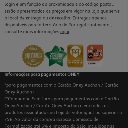
login e em função da proximidade e do código postal,
serão apresentados os preços em vigor na loja que serve
o local de entrega ou de recolha. Entregas apenas
disponíveis para o território de Portugal continental,
consulte mais informações
aqui
.
Informações para pagamentos ONEY
*para pagamentos com o Cartão Oney Auchan / Cartão
Oney Auchan+.
**Campanha Sem Juros para pagamentos com o Cartão
Oney Auchan / Cartão Oney Auchan+, em todos os
produtos assinalados na Loja de valor igual ou superior a
75€. Ao valor da compra acresce Comissão de
Formalização até 6% e Imposto do Selo, incluídos nas