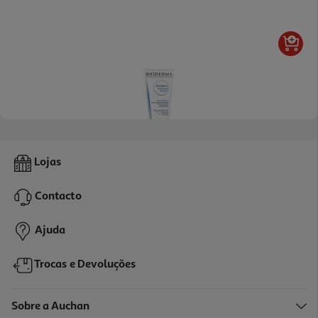
4.6
(709)
Bálsamo Bioderma Atoderm Intensive 200ml
Lojas
109.75 €/Lt
Contacto
21,95 €
Ajuda
Trocas e Devoluções
Sobre a Auchan