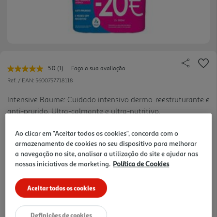
5.0
(1)
Faça a sua avaliação
Leu
uma
Ref. / EAN:
5600757718118
avaliação.
Link
Intensive Baume: Cuidado intensivo dermo-reestruturante e
para
anti-prurido. Ultra-calmante e ultra-nutritivo.
a
mesma
página.
Ao clicar em "Aceitar todos os cookies", concorda com o
47.9 €/Lt
armazenamento de cookies no seu dispositivo para melhorar
a navegação no site, analisar a utilização do site e ajudar nas
nossas iniciativas de marketing.
Política de Cookies
47,90 €
Aceitar todos os cookies
Notas de preparação
Definições de cookies