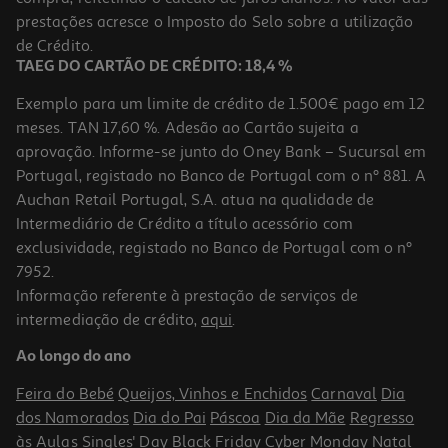
prestações acresce o Imposto do Selo sobre a utilização
21,95 €
de Crédito.
TAEG DO CARTÃO DE CRÉDITO: 18,4 %
Exemplo para um limite de crédito de 1.500€ pago em 12
meses. TAN 17,60 %. Adesão ao Cartão sujeita a
aprovação. Informe-se junto do Oney Bank – Sucursal em
Portugal, registado no Banco de Portugal com o nº 881. A
Auchan Retail Portugal, S.A. atua na qualidade de
Intermediário de Crédito a título acessório com
exclusividade, registado no Banco de Portugal com o nº
7952.
Informação referente à prestação de serviços de
intermediação de crédito,
aqui
.
Bálsamo Bioderma Atoderm Pp 500ml
Ao longo do ano
65.9 €/Lt
Feira do Bebé
Queijos, Vinhos e Enchidos
Carnaval
Dia
32,95 €
dos Namorados
Dia do Pai
Páscoa
Dia da Mãe
Regresso
às Aulas
Singles' Day
Black Friday
Cyber Monday
Natal