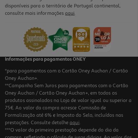
disponíveis para o território de Portugal continental,
4.5
(56)
consulte mais informações
aqui
.
Gel Bioderma Atoderm Creme Intensive 500ml
63.9 €/Lt
31,95 €
Informações para pagamentos ONEY
*para pagamentos com o Cartão Oney Auchan / Cartão
Oney Auchan+.
**Campanha Sem Juros para pagamentos com o Cartão
Oney Auchan / Cartão Oney Auchan+, em todos os
produtos assinalados na Loja de valor igual ou superior a
75€. Ao valor da compra acresce Comissão de
Formalização até 6% e Imposto do Selo, incluídos nas
prestações. Consulte detalhe
aqui
.
5.0
(3)
Gel Bioderma Atoderm Creme Intensive 200ml
***O valor da primeira prestação depende do dia da
compra, refletindo o cálculo de juros diários. Ao valor das
109.75 €/Lt