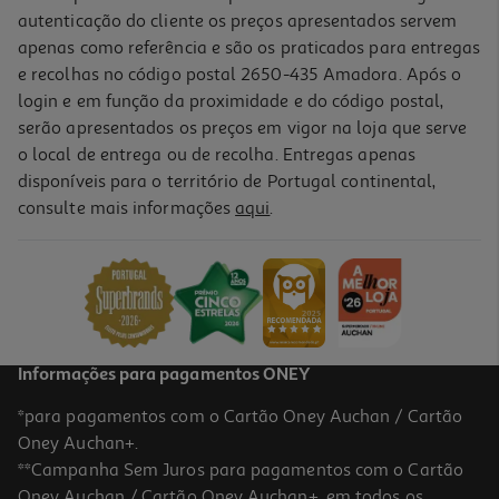
autenticação do cliente os preços apresentados servem
apenas como referência e são os praticados para entregas
e recolhas no código postal 2650-435 Amadora. Após o
login e em função da proximidade e do código postal,
-25%
serão apresentados os preços em vigor na loja que serve
o local de entrega ou de recolha. Entregas apenas
disponíveis para o território de Portugal continental,
consulte mais informações
aqui
.
Creme Barreira Ducray Dexyane 100ml
103.2 €/Lt
Price reduced from
to
13,76 €
10,32 €
Promoção
Informações para pagamentos ONEY
*para pagamentos com o Cartão Oney Auchan / Cartão
Oney Auchan+.
**Campanha Sem Juros para pagamentos com o Cartão
Oney Auchan / Cartão Oney Auchan+, em todos os