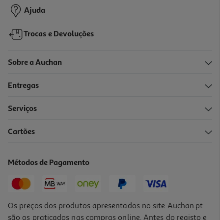
Ajuda
Trocas e Devoluções
Sobre a Auchan
Entregas
Serviços
4.0
(6)
Cartões
Loção Reparadora Eucerin 5%ureia 400ml
75.48 €/Lt
Métodos de Pagamento
30,19 €
Os preços dos produtos apresentados no site Auchan.pt
são os praticados nas compras online. Antes do registo e