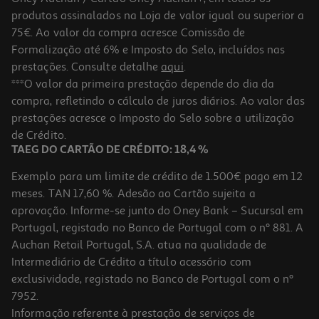
produtos assinalados na Loja de valor igual ou superior a
75€. Ao valor da compra acresce Comissão de
Formalização até 6% e Imposto do Selo, incluídos nas
prestações. Consulte detalhe
aqui
.
Creme A-Derma Exomega Control 400ml
***O valor da primeira prestação depende do dia da
compra, refletindo o cálculo de juros diários. Ao valor das
76.77 €/Lt
prestações acresce o Imposto do Selo sobre a utilização
30,71 €
de Crédito.
TAEG DO CARTÃO DE CRÉDITO: 18,4 %
Exemplo para um limite de crédito de 1.500€ pago em 12
meses. TAN 17,60 %. Adesão ao Cartão sujeita a
aprovação. Informe-se junto do Oney Bank – Sucursal em
Portugal, registado no Banco de Portugal com o nº 881. A
Auchan Retail Portugal, S.A. atua na qualidade de
Intermediário de Crédito a título acessório com
exclusividade, registado no Banco de Portugal com o nº
7952.
Informação referente à prestação de serviços de