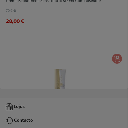
Creme Bepanthene Sensicontrol 400ml Com Doseador
70 €/Lt
28,00 €
2.5
(2)
Creme D'aveia Hidratante 100ml
Lojas
162 €/Lt
Contacto
16,20 €