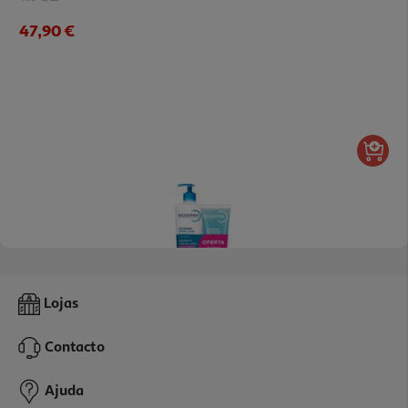
47,90 €
Pack Creme Bioderma Atoderm Ultra 500ml
Lojas
35.64 €/Lt
Contacto
24,95 €
Ajuda