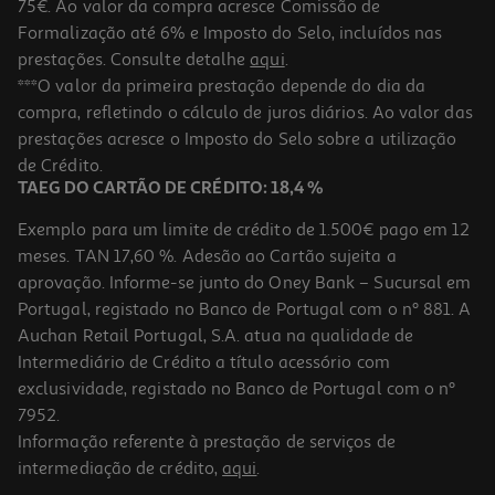
75€. Ao valor da compra acresce Comissão de
Formalização até 6% e Imposto do Selo, incluídos nas
prestações. Consulte detalhe
aqui
.
Bálsamo Cerave Reparador Avançado 50ml
***O valor da primeira prestação depende do dia da
compra, refletindo o cálculo de juros diários. Ao valor das
210 €/Lt
prestações acresce o Imposto do Selo sobre a utilização
10,50 €
de Crédito.
TAEG DO CARTÃO DE CRÉDITO: 18,4 %
Exemplo para um limite de crédito de 1.500€ pago em 12
meses. TAN 17,60 %. Adesão ao Cartão sujeita a
aprovação. Informe-se junto do Oney Bank – Sucursal em
Portugal, registado no Banco de Portugal com o nº 881. A
Auchan Retail Portugal, S.A. atua na qualidade de
Intermediário de Crédito a título acessório com
exclusividade, registado no Banco de Portugal com o nº
7952.
Informação referente à prestação de serviços de
4.0
(1)
intermediação de crédito,
aqui
.
Loção Aveeno Corporal Skin Relief 500ml