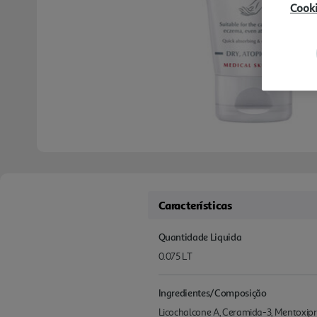
Cook
Características
Quantidade Liquida
0.075 LT
Ingredientes/Composição
Licochalcone A, Ceramida-3, Mentoxip