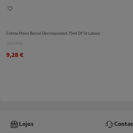
Creme Maos Barral Dermaprotect 75ml Of St Labios
123.73 €/Lt
9,28 €
Lojas
Contac