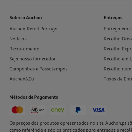
Sobre a Auchan
Entregas
Auchan Retail Portugal
Entrega em c
Creme A-Derma Maos E Unhas 50ml
Notícias
Recolha Driv
167.4 €/Lt
Recrutamento
Recolha Expr
8,37 €
Seja nosso fornecedor
Recolha em L
Campanhas e Passatempos
Recolha num 
Auchan&Eu
Taxas de Ent
Métodos de Pagamento
Os preços dos produtos apresentados no site Auchan.pt sã
como referência e são os praticados para entregas e reco