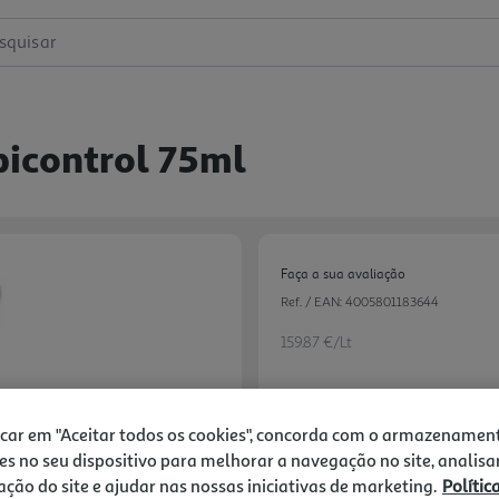
squisar
picontrol 75ml
Faça a sua avaliação
Ref. / EAN:
4005801183644
159.87 €/Lt
11,99 €
icar em "Aceitar todos os cookies", concorda com o armazenamen
es no seu dispositivo para melhorar a navegação no site, analisa
zação do site e ajudar nas nossas iniciativas de marketing.
Polític
Notas de preparação