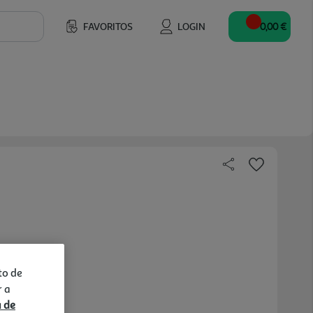
FAVORITOS
LOGIN
0,00 €
to de
r a
a de