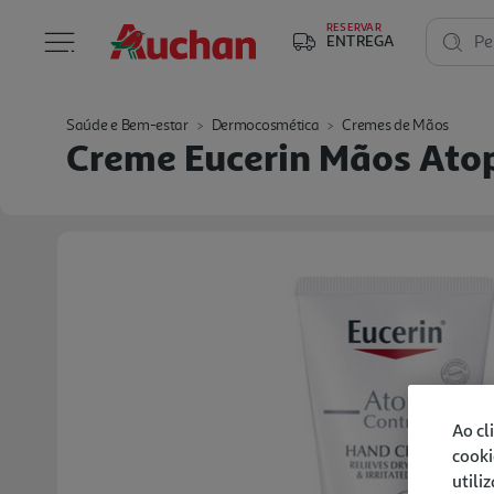
RESERVAR
ENTREGA
Pe
Saúde e Bem-estar
Dermocosmética
Cremes de Mãos
Creme Eucerin Mãos Ato
Ao cl
cooki
utili