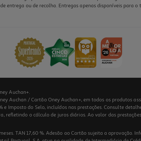
de entrega ou de recolha. Entregas apenas disponíveis para o t
4.9
(36)
ney Auchan+.
 Auchan / Cartão Oney Auchan+, em todos os produtos assina
 e Imposto do Selo, incluídos nas prestações. Consulte detal
 refletindo o cálculo de juros diários. Ao valor das prestações
meses. TAN 17,60 %. Adesão ao Cartão sujeita a aprovação. In
ail Portugal, S.A. atua na qualidade de Intermediário de Crédi