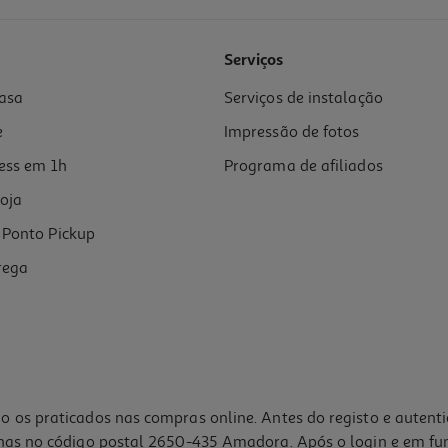
Serviços
asa
Serviços de instalação
e
Impressão de fotos
ess em 1h
Programa de afiliados
oja
Ponto Pickup
rega
o os praticados nas compras online. Antes do registo e autent
lhas no código postal 2650-435 Amadora. Após o login e em fu