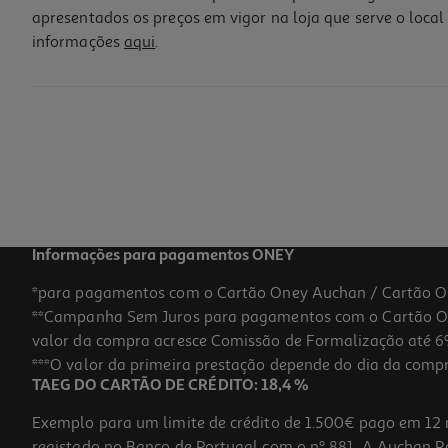
apresentados os preços em vigor na loja que serve o local 
informações
aqui
.
Creme Mãos E Unhas Neutrogena Pack 2*75ml
93.33 €/Lt
14,00 €
Informações para pagamentos ONEY
*para pagamentos com o Cartão Oney Auchan / Cartão O
**Campanha Sem Juros para pagamentos com o Cartão Oney
valor da compra acresce Comissão de Formalização até 6%
***O valor da primeira prestação depende do dia da compra,
TAEG DO CARTÃO DE CRÉDITO: 18,4 %
Exemplo para um limite de crédito de 1.500€ pago em 12 
registado no Banco de Portugal com o nº 881. A Auchan Ret