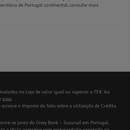
erritório de Portugal continental, consulte mais
lados na Loja de valor igual ou superior a 75€. Ao
he
aqui
.
 acresce o Imposto do Selo sobre a utilização de Crédito.
forme-se junto do Oney Bank – Sucursal em Portugal,
to a título acessório com exclusividade, registado no