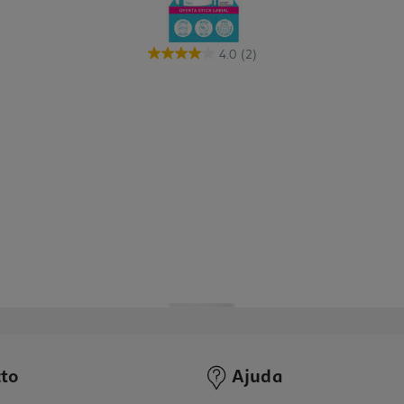
4.0
(2)
to
Ajuda