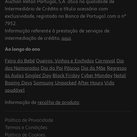
Auchan Retail Portugal, S.A. atua na qualidade de
Intermediário de Crédito a título acessório com
exclusividade, registado no Banco de Portugal com o nº
7952.
Informação referente à prestação de serviços de
intermediação de crédito,
aqui
.
Cuidado Emtrix Unhas Solução 10ml
Ao longo do ano
2319 €/Lt
Feira do Bebé
Queijos, Vinhos e Enchidos
Carnaval
Dia
23,19 €
dos Namorados
Dia do Pai
Páscoa
Dia da Mãe
Regresso
às Aulas
Singles' Day
Black Friday
Cyber Monday
Natal
Boxing Days
Samsung Unpacked
After Hours
Vida
saudável
Informação de
recolha de produto
.
Política de Privacidade
Termos e Condições
Política de Cookies