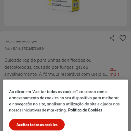
Faça a sua avaliação
Ref. / EAN:
8721161731689
Cuidado rápido para unhas danificadas ou
descoloradas, causado por fungos, gel ou
ver
envelhecimento. A fórmula respirável com ureia e
mais
propilenoglicol hidrata, afina e devolve a cor
23.9 €/un
natural, sem odor nem verniz. Aplicação de
Ao clicar em "Aceitar todos os cookies", concorda com o
precisão para mãos e pés, resultad os visíveis em
armazenamento de cookies no seu dispositivo para melhorar
poucas semanas
a navegação no site, analisar a utilização do site e ajudar nas
23,90 €
nossas iniciativas de marketing.
Política de Cookies
Notas de preparação
Aceitar todos os cookies