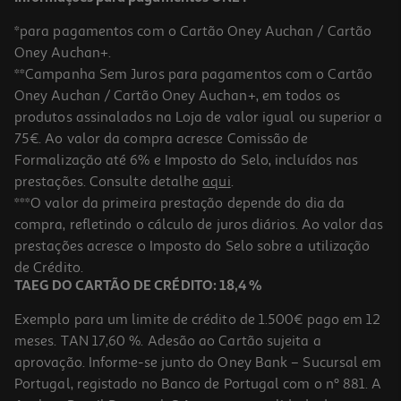
*para pagamentos com o Cartão Oney Auchan / Cartão
Oney Auchan+.
**Campanha Sem Juros para pagamentos com o Cartão
Oney Auchan / Cartão Oney Auchan+, em todos os
produtos assinalados na Loja de valor igual ou superior a
75€. Ao valor da compra acresce Comissão de
Formalização até 6% e Imposto do Selo, incluídos nas
prestações. Consulte detalhe
aqui
.
Pincel Fungex Fungos Unhas 5ml
***O valor da primeira prestação depende do dia da
compra, refletindo o cálculo de juros diários. Ao valor das
4750 €/Lt
prestações acresce o Imposto do Selo sobre a utilização
23,75 €
de Crédito.
TAEG DO CARTÃO DE CRÉDITO: 18,4 %
Exemplo para um limite de crédito de 1.500€ pago em 12
meses. TAN 17,60 %. Adesão ao Cartão sujeita a
aprovação. Informe-se junto do Oney Bank – Sucursal em
Portugal, registado no Banco de Portugal com o nº 881. A