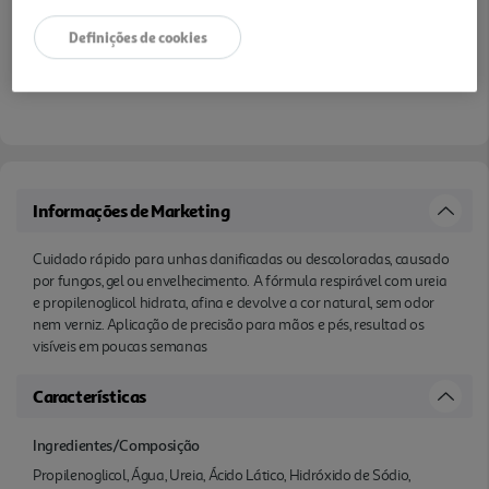
Definições de cookies
Informações de Marketing
Cuidado rápido para unhas danificadas ou descoloradas, causado
por fungos, gel ou envelhecimento. A fórmula respirável com ureia
e propilenoglicol hidrata, afina e devolve a cor natural, sem odor
nem verniz. Aplicação de precisão para mãos e pés, resultad os
visíveis em poucas semanas
Características
Ingredientes/Composição
Propilenoglicol, Água, Ureia, Ácido Lático, Hidróxido de Sódio,