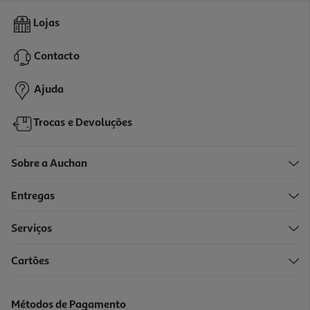
4.7
(23)
Spray Pés Dr.organic Bio Óleo Melaleuca 100ml
Lojas
99.9 €/Lt
Contacto
9,99 €
Ajuda
Trocas e Devoluções
Sobre a Auchan
Entregas
-20%
Serviços
Cartões
Pack Económico Mycosana Unhas 10ml+10 Limas
30.24 €/un
Métodos de Pagamento
Price reduced from
to
37,80 €