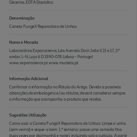
Glicerina, EDTA Dissódico.
Denominação
Caneta FungeX Reparadora de Unhas
Nome e Morada
Laboratórios Expanscience, Lda Avenida Dom João II, 15 e 17, 3.º
andar, L-N, Loja 6 D 1990-078 Lisboa - Portugal
www.expanscience.pt www.mustela.pt
Informação Adicional
Confirmar a informação no Rótulo do Artigo. Devido a possíveis
alterações de embalagens e/ou rótulos, deverá considerar sempre
a informação que acompanha o produto que recebe.
Sugestões Utilização
Como usar a Caneta FungeX Reparadora de Unhas: Limpe a unha
(sem verniz) e seque-a bem. 1.ª semana: passe uma camada fina
duas vezes por dia(manhã e noite), incluindo sob a cutícula. A partir