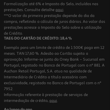
Formalização até 6% e Imposto do Selo, incluídos nas
prestações. Consulte detalhe
aqui
.
4.0
(1)
Creme Isdin Reparador Ureadin Podos 100ml
***O valor da primeira prestação depende do dia da
compra, refletindo o cálculo de juros diários. Ao valor das
163.2 €/Lt
Price reduced from
to
prestações acresce o Imposto do Selo sobre a utilização
20,40 €
16,32 €
de Crédito.
Promoção
TAEG DO CARTÃO DE CRÉDITO: 18,4 %
Exemplo para um limite de crédito de 1.500€ pago em 12
meses. TAN 17,60 %. Adesão ao Cartão sujeita a
aprovação. Informe-se junto do Oney Bank – Sucursal em
Portugal, registado no Banco de Portugal com o nº 881. A
Auchan Retail Portugal, S.A. atua na qualidade de
Intermediário de Crédito a título acessório com
exclusividade, registado no Banco de Portugal com o nº
7952.
Informação referente à prestação de serviços de
intermediação de crédito,
aqui
.
Ao longo do ano