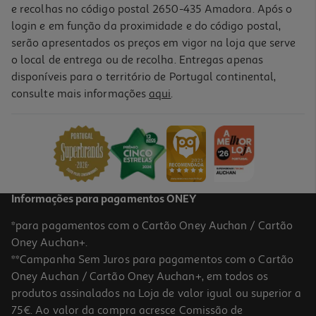
e recolhas no código postal 2650-435 Amadora. Após o
login e em função da proximidade e do código postal,
serão apresentados os preços em vigor na loja que serve
o local de entrega ou de recolha. Entregas apenas
disponíveis para o território de Portugal continental,
5.0
(2)
consulte mais informações
aqui
.
Creme Hansaplast Intensivo Anti-Calosidades 75ml
149.33 €/Lt
11,20 €
Informações para pagamentos ONEY
*para pagamentos com o Cartão Oney Auchan / Cartão
Oney Auchan+.
**Campanha Sem Juros para pagamentos com o Cartão
Oney Auchan / Cartão Oney Auchan+, em todos os
-20%
produtos assinalados na Loja de valor igual ou superior a
75€. Ao valor da compra acresce Comissão de