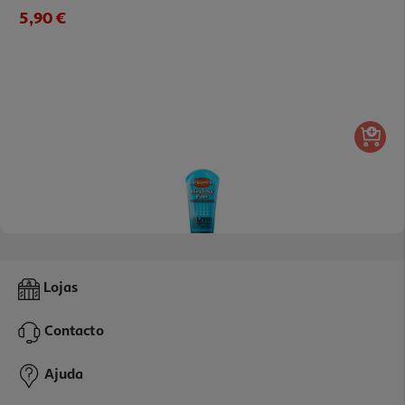
5,90 €
Creme Pes O'keeffe's Gretados 80ml
Lojas
156.5 €/Lt
Contacto
12,52 €
Ajuda