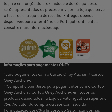
login e em função da proximidade e do código postal,
serão apresentados os preços em vigor na loja que serve
o local de entrega ou de recolha. Entregas apenas
disponíveis para o território de Portugal continental,
consulte mais informações
aqui
.
Informações para pagamentos ONEY
*para pagamentos com o Cartão Oney Auchan / Cartão
Oney Auchan+.
**Campanha Sem Juros para pagamentos com o Cartão
Oney Auchan / Cartão Oney Auchan+, em todos os
produtos assinalados na Loja de valor igual ou superior a
75€. Ao valor da compra acresce Comissão de
Formalização até 6% e Imposto do Selo, incluídos nas