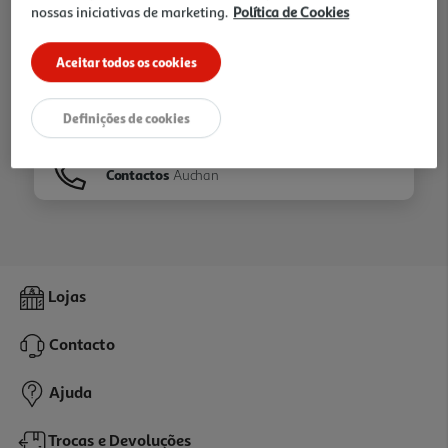
nossas iniciativas de marketing.
Política de Cookies
Ir para
Homepage
Aceitar todos os cookies
Veja os nossos
Folhetos
Definições de cookies
Contactos
Auchan
Lojas
Contacto
Ajuda
Trocas e Devoluções