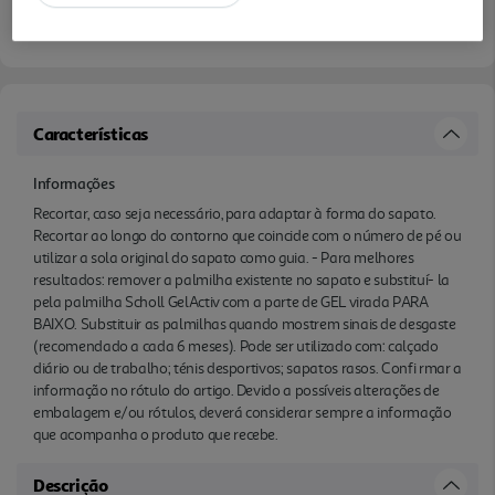
Características
Informações
Recortar, caso seja necessário, para adaptar à forma do sapato.
Recortar ao longo do contorno que coincide com o número de pé ou
utilizar a sola original do sapato como guia. - Para melhores
resultados: remover a palmilha existente no sapato e substituí- la
pela palmilha Scholl GelActiv com a parte de GEL virada PARA
BAIXO. Substituir as palmilhas quando mostrem sinais de desgaste
(recomendado a cada 6 meses). Pode ser utilizado com: calçado
diário ou de trabalho; ténis desportivos; sapatos rasos. Confi rmar a
informação no rótulo do artigo. Devido a possíveis alterações de
embalagem e/ou rótulos, deverá considerar sempre a informação
que acompanha o produto que recebe.
Descrição