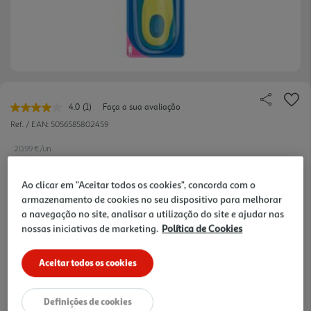
4.0
(1)
Faça a sua avaliação
Leu
uma
Ref. / EAN:
5056585802459
avaliação.
Link
20.99 €/un
para
a
mesma
Ao clicar em "Aceitar todos os cookies", concorda com o
página.
armazenamento de cookies no seu dispositivo para melhorar
20,99 €
a navegação no site, analisar a utilização do site e ajudar nas
nossas iniciativas de marketing.
Política de Cookies
Notas de preparação
Aceitar todos os cookies
Definições de cookies