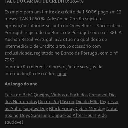
TAEG DO CARTÃO DE CRÉDITO: 18,4 %
Exemplo para um limite de crédito de 1.500€ pago em 12
meses. TAN 17,60 %. Adesão ao Cartão sujeita a
aprovação. Informe-se junto do Oney Bank – Sucursal em
Portugal, registado no Banco de Portugal com o nº 881. A
Auchan Retail Portugal, S.A. atua na qualidade de
Intermediário de Crédito a título acessório com
exclusividade, registado no Banco de Portugal com o nº
7952.
Informação referente à prestação de serviços de
intermediação de crédito,
aqui
.
Palmilhas Scholl 24 H Energy Homem
Ao longo do ano
22.56 €/un
Feira do Bebé
Queijos, Vinhos e Enchidos
Carnaval
Dia
22,56 €
dos Namorados
Dia do Pai
Páscoa
Dia da Mãe
Regresso
às Aulas
Singles' Day
Black Friday
Cyber Monday
Natal
Boxing Days
Samsung Unpacked
After Hours
Vida
saudável