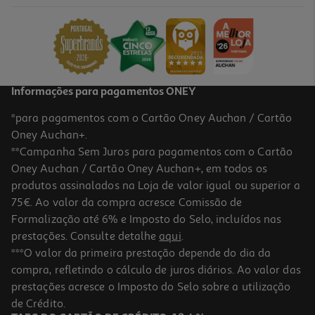
20.99 €/un
20,99 €
Informações para pagamentos ONEY
*para pagamentos com o Cartão Oney Auchan / Cartão
Oney Auchan+.
**Campanha Sem Juros para pagamentos com o Cartão
Oney Auchan / Cartão Oney Auchan+, em todos os
produtos assinalados na Loja de valor igual ou superior a
75€. Ao valor da compra acresce Comissão de
Formalização até 6% e Imposto do Selo, incluídos nas
prestações. Consulte detalhe
aqui
.
Palmilha Scholl Gelactiv Sport Homem
***O valor da primeira prestação depende do dia da
compra, refletindo o cálculo de juros diários. Ao valor das
20.99 €/un
prestações acresce o Imposto do Selo sobre a utilização
20,99 €
de Crédito.