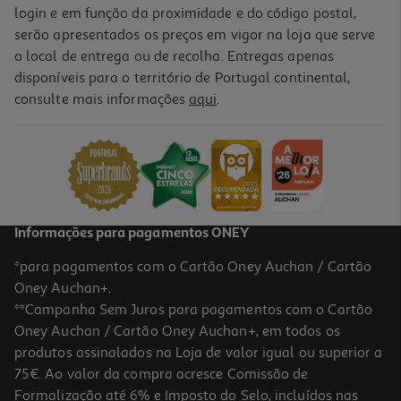
login e em função da proximidade e do código postal,
serão apresentados os preços em vigor na loja que serve
o local de entrega ou de recolha. Entregas apenas
disponíveis para o território de Portugal continental,
consulte mais informações
aqui
.
Informações para pagamentos ONEY
*para pagamentos com o Cartão Oney Auchan / Cartão
Oney Auchan+.
**Campanha Sem Juros para pagamentos com o Cartão
Oney Auchan / Cartão Oney Auchan+, em todos os
produtos assinalados na Loja de valor igual ou superior a
75€. Ao valor da compra acresce Comissão de
Formalização até 6% e Imposto do Selo, incluídos nas