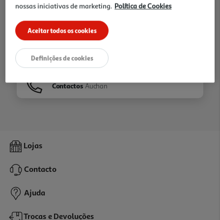
nossas iniciativas de marketing.
Política de Cookies
Ir para
Homepage
Aceitar todos os cookies
Veja os nossos
Folhetos
Definições de cookies
Contactos
Auchan
Lojas
Contacto
Ajuda
Trocas e Devoluções