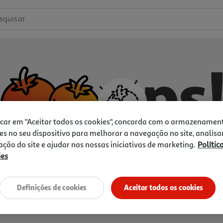
squisar
icar em "Aceitar todos os cookies", concorda com o armazenamen
es no seu dispositivo para melhorar a navegação no site, analisa
zação do site e ajudar nas nossas iniciativas de marketing.
Polític
ies
Não temos o que procura.
Vamos tentar de novo?
Definições de cookies
Aceitar todos os cookies