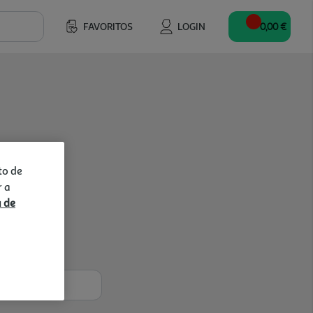
FAVORITOS
LOGIN
0,00 €
to de
r a
a de