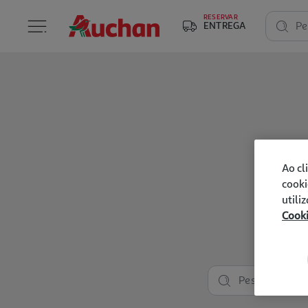
RESERVAR
ENTREGA
Pe
Ao cl
cooki
utili
Cook