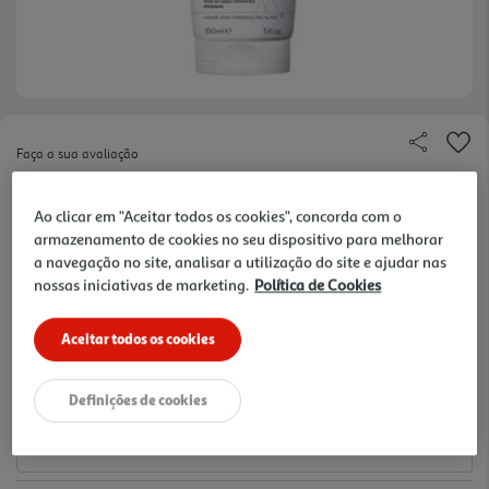
Faça a sua avaliação
Ref. / EAN:
3661434023538
Ao clicar em "Aceitar todos os cookies", concorda com o
106.87 €/Lt
armazenamento de cookies no seu dispositivo para melhorar
a navegação no site, analisar a utilização do site e ajudar nas
nossas iniciativas de marketing.
Política de Cookies
16,03 €
Aceitar todos os cookies
Notas de preparação
Definições de cookies