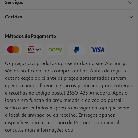
Serviços
Cartões
Espuma Limpeza Uriage Depiderm 100ml
133.9 €/Lt
Métodos de Pagamento
Price reduced from
to
16,74 €
13,39 €
Promoção
Os preços dos produtos apresentados no site Auchan.pt
são os praticados nas compras online. Antes do registo e
autenticação do cliente os preços apresentados servem
apenas como referência e são os praticados para entregas
e recolhas no código postal 2650-435 Amadora. Após o
login e em função da proximidade e do código postal,
serão apresentados os preços em vigor na loja que serve
o local de entrega ou de recolha. Entregas apenas
disponíveis para o território de Portugal continental,
consulte mais informações
aqui
.
Espuma Limpeza Neostrata Skin Active Exfoliante 125ml