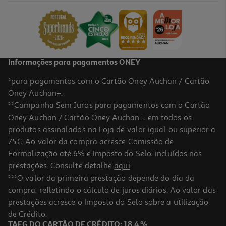
51.59 €/un
51,59 €
Informações para pagamentos ONEY
*para pagamentos com o Cartão Oney Auchan / Cartão
Oney Auchan+.
**Campanha Sem Juros para pagamentos com o Cartão
Oney Auchan / Cartão Oney Auchan+, em todos os
produtos assinalados na Loja de valor igual ou superior a
75€. Ao valor da compra acresce Comissão de
Formalização até 6% e Imposto do Selo, incluídos nas
prestações. Consulte detalhe
aqui
.
Água Micelar Neutrogena Hidro Boost 400ml
***O valor da primeira prestação depende do dia da
compra, refletindo o cálculo de juros diários. Ao valor das
46.22 €/Lt
prestações acresce o Imposto do Selo sobre a utilização
18,49 €
de Crédito.
TAEG DO CARTÃO DE CRÉDITO: 18,4 %