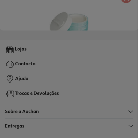
Bálsamo Hello Clean Peles Oleosas 100ml
Lojas
15.12 €/un
Contacto
15,12 €
Ajuda
Trocas e Devoluções
Sobre a Auchan
Entregas
-20%