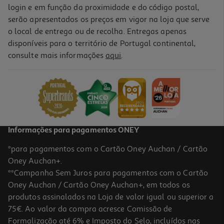
login e em função da proximidade e do código postal,
serão apresentados os preços em vigor na loja que serve
o local de entrega ou de recolha. Entregas apenas
disponíveis para o território de Portugal continental,
consulte mais informações
aqui
.
Informações para pagamentos ONEY
*para pagamentos com o Cartão Oney Auchan / Cartão
Oney Auchan+.
**Campanha Sem Juros para pagamentos com o Cartão
Oney Auchan / Cartão Oney Auchan+, em todos os
produtos assinalados na Loja de valor igual ou superior a
75€. Ao valor da compra acresce Comissão de
Formalização até 6% e Imposto do Selo, incluídos nas