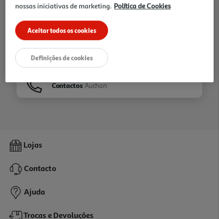
nossas iniciativas de marketing.
Política de Cookies
Ir para
Homepage
Aceitar todos os cookies
Veja os nossos
Folhetos
Definições de cookies
Contactos
Auchan
Lojas
Contacto
Ajuda
Trocas e Devoluções