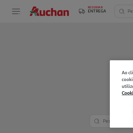
RESERVAR
ENTREGA
Pe
Ao cl
cooki
utili
Cook