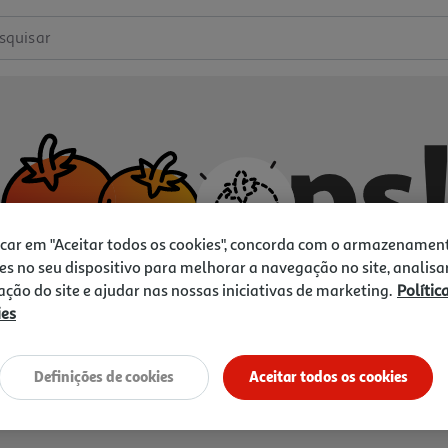
squisar
icar em "Aceitar todos os cookies", concorda com o armazenamen
es no seu dispositivo para melhorar a navegação no site, analisa
zação do site e ajudar nas nossas iniciativas de marketing.
Polític
ies
Não temos o que procura.
Vamos tentar de novo?
Definições de cookies
Aceitar todos os cookies