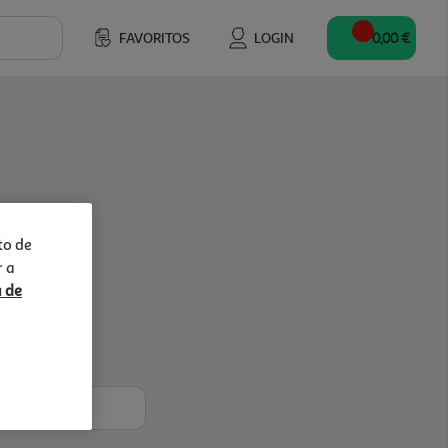
FAVORITOS
LOGIN
0,00 €
to de
r a
a de