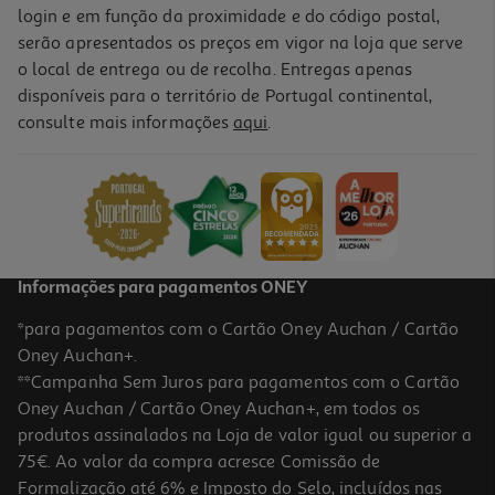
login e em função da proximidade e do código postal,
serão apresentados os preços em vigor na loja que serve
o local de entrega ou de recolha. Entregas apenas
disponíveis para o território de Portugal continental,
consulte mais informações
aqui
.
Informações para pagamentos ONEY
*para pagamentos com o Cartão Oney Auchan / Cartão
Oney Auchan+.
**Campanha Sem Juros para pagamentos com o Cartão
Oney Auchan / Cartão Oney Auchan+, em todos os
produtos assinalados na Loja de valor igual ou superior a
75€. Ao valor da compra acresce Comissão de
Formalização até 6% e Imposto do Selo, incluídos nas