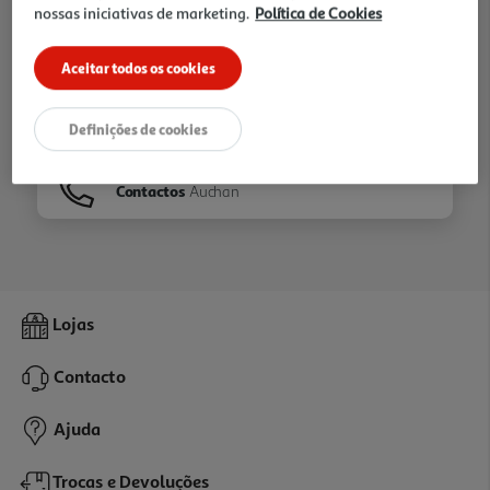
nossas iniciativas de marketing.
Política de Cookies
Ir para
Homepage
Aceitar todos os cookies
Veja os nossos
Folhetos
Definições de cookies
Contactos
Auchan
Lojas
Contacto
Ajuda
Trocas e Devoluções