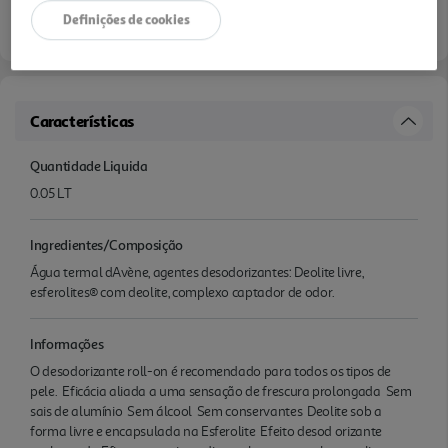
Definições de cookies
Características
Quantidade Liquida
0.05 LT
Ingredientes/Composição
Água termal dAvène, agentes desodorizantes: Deolite livre,
esferolites® com deolite, complexo captador de odor.
Informações
O desodorizante roll-on é recomendado para todos os tipos de
pele.  Eficácia aliada a uma sensação de frescura prolongada  Sem
sais de alumínio  Sem álcool  Sem conservantes  Deolite sob a
forma livre e encapsulada na Esferolite  Efeito desod orizante