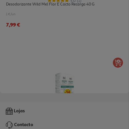
5.0
(1)
Desodorizante Wild Mel Flor E Cacto Recarga 40 G
1 €/un
7,99 €
5.0
(4)
Desodorizante Roc Keops Roll-On 2x30ml -5
Lojas
316.5 €/Lt
Contacto