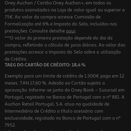
Oney Auchan / Cartão Oney Auchan+, em todos os
produtos assinalados na Loja de valor igual ou superior a
75€. Ao valor da compra acresce Comissão de
Formalização até 6% e Imposto do Selo, incluídos nas
prestações. Consulte detalhe
aqui
.
5.0
(3)
Desodorizante Roc Keops Roll On Sensitive 30ml
***O valor da primeira prestação depende do dia da
compra, refletindo o cálculo de juros diários. Ao valor das
466.33 €/Lt
prestações acresce o Imposto do Selo sobre a utilização
13,99 €
de Crédito.
TAEG DO CARTÃO DE CRÉDITO: 18,4 %
Exemplo para um limite de crédito de 1.500€ pago em 12
meses. TAN 17,60 %. Adesão ao Cartão sujeita a
aprovação. Informe-se junto do Oney Bank – Sucursal em
Portugal, registado no Banco de Portugal com o nº 881. A
Auchan Retail Portugal, S.A. atua na qualidade de
Intermediário de Crédito a título acessório com
exclusividade, registado no Banco de Portugal com o nº
7952.