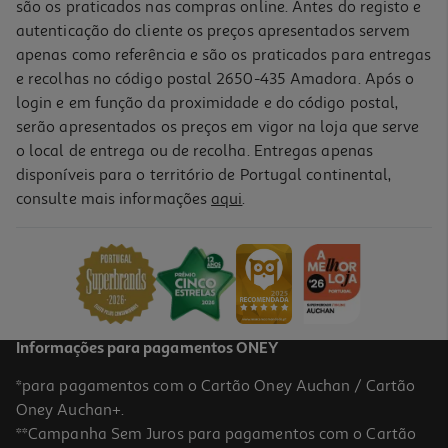
são os praticados nas compras online. Antes do registo e
autenticação do cliente os preços apresentados servem
apenas como referência e são os praticados para entregas
e recolhas no código postal 2650-435 Amadora. Após o
login e em função da proximidade e do código postal,
-20%
serão apresentados os preços em vigor na loja que serve
o local de entrega ou de recolha. Entregas apenas
disponíveis para o território de Portugal continental,
consulte mais informações
aqui
.
Desodorizante Uriage Roll-On Forte 50ml
230.8 €/Lt
Price reduced from
to
14,43 €
11,54 €
Promoção
Informações para pagamentos ONEY
*para pagamentos com o Cartão Oney Auchan / Cartão
Oney Auchan+.
**Campanha Sem Juros para pagamentos com o Cartão