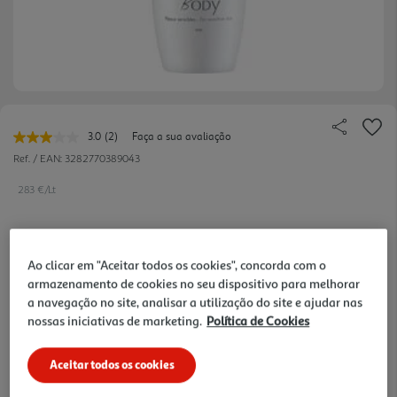
3.0
(2)
Faça a sua avaliação
Leu
2
Ref. / EAN:
3282770389043
avaliações.
Link
283 €/Lt
para
a
mesma
página.
14,15 €
Ao clicar em "Aceitar todos os cookies", concorda com o
armazenamento de cookies no seu dispositivo para melhorar
a navegação no site, analisar a utilização do site e ajudar nas
Notas de preparação
nossas iniciativas de marketing.
Política de Cookies
Aceitar todos os cookies