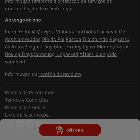
Informação referente à prestação de serviços de
3.5
(2)
intermediação de crédito,
aqui
.
Desodorizante Vichy Stress Resist 72h Roll On 50ml
Ao longo do ano
250 €/Lt
Feira do Bebé
Queijos, Vinhos e Enchidos
Carnaval
Dia
12,50 €
dos Namorados
Dia do Pai
Páscoa
Dia da Mãe
Regresso
às Aulas
Singles' Day
Black Friday
Cyber Monday
Natal
Boxing Days
Samsung Unpacked
After Hours
Vida
saudável
Informação de
recolha de produto
.
Política de Privacidade
Termos e Condições
Política de Cookies
Livro de reclamações
3.0
(1)
Desodorizante Vichy Homme Roll On 72h 50ml
adicionar
© Auchan Retail Portugal
250 €/Lt