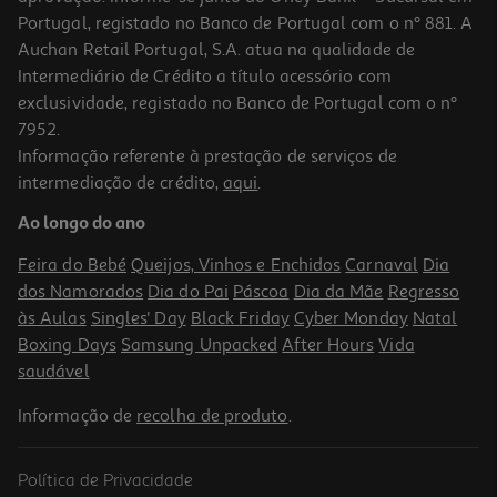
Portugal, registado no Banco de Portugal com o nº 881. A
Auchan Retail Portugal, S.A. atua na qualidade de
Intermediário de Crédito a título acessório com
exclusividade, registado no Banco de Portugal com o nº
7952.
Informação referente à prestação de serviços de
intermediação de crédito,
aqui
.
Desodorizante Wild Floral Branca Flor Cerej 40g
Ao longo do ano
16.99 €/un
Feira do Bebé
Queijos, Vinhos e Enchidos
Carnaval
Dia
16,99 €
dos Namorados
Dia do Pai
Páscoa
Dia da Mãe
Regresso
às Aulas
Singles' Day
Black Friday
Cyber Monday
Natal
Boxing Days
Samsung Unpacked
After Hours
Vida
saudável
Informação de
recolha de produto
.
Política de Privacidade