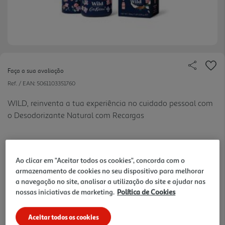
Faça a sua avaliação
Ref. / EAN:
5061103351760
WILD, reinventa a tua experiência no cuidado pessoal com
o Desodorizante Natural com Recargas
16.99 €/un
Ao clicar em "Aceitar todos os cookies", concorda com o
armazenamento de cookies no seu dispositivo para melhorar
a navegação no site, analisar a utilização do site e ajudar nas
16,99 €
nossas iniciativas de marketing.
Política de Cookies
Notas de preparação
Aceitar todos os cookies