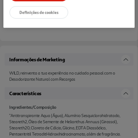
Definições de cookies
Informações de Marketing
WILD, reinventa a tua experiência no cuidado pessoal com o
Desodorizante Natural com Recargas
Características
Ingredientes/Composição
"Antitranspirante Aqua (Água), Alumínio Sesquiclorohidratado,
Steareth2, Óleo de Semente de Helianthus Annuus (Girassol),
Steareth20, Cloreto de Cálcio, Glicina, EDTA Diassódico,
Pentaeritritil TetraditHidroxihidrocinamato, além de fragrância.