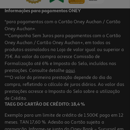
Informações para pagamentos ONEY
*para pagamentos com o Cartão Oney Auchan / Cartão
Oney Auchan+.
**Campanha Sem Juros para pagamentos com o Cartão
Oney Auchan / Cartão Oney Auchan+, em todos os
produtos assinalados na Loja de valor igual ou superior a
75€. Ao valor da compra acresce Comissão de
Formalização até 6% e Imposto do Selo, incluídos nas
prestações. Consulte detalhe
aqui
.
Desodorizante Roll-On Wild Mel Flor Cacto Recarga 50ml
***O valor da primeira prestação depende do dia da
compra, refletindo o cálculo de juros diários. Ao valor das
7.99 €/un
prestações acresce o Imposto do Selo sobre a utilização
7,99 €
de Crédito.
TAEG DO CARTÃO DE CRÉDITO: 18,4 %
Exemplo para um limite de crédito de 1.500€ pago em 12
meses. TAN 17,60 %. Adesão ao Cartão sujeita a
aprovação. Informe-se junto do Oney Bank – Sucursal em