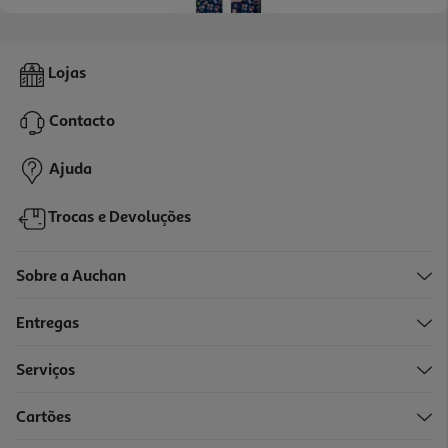
Desodorizante Wild Floral Azul Âmbar 40g
Lojas
16.99 €/un
Contacto
16,99 €
Ajuda
Trocas e Devoluções
Sobre a Auchan
Entregas
Serviços
Cartões
Desodorizante Roll-On Wild Algodão Sal Recarga 50ml