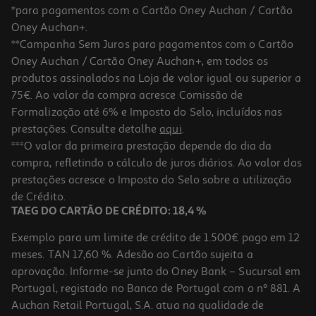
*para pagamentos com o Cartão Oney Auchan / Cartão
Oney Auchan+.
**Campanha Sem Juros para pagamentos com o Cartão
Oney Auchan / Cartão Oney Auchan+, em todos os
produtos assinalados na Loja de valor igual ou superior a
75€. Ao valor da compra acresce Comissão de
Formalização até 6% e Imposto do Selo, incluídos nas
prestações. Consulte detalhe
aqui
.
Desodorizante Wild Toranja Lima Recarga 40g
***O valor da primeira prestação depende do dia da
compra, refletindo o cálculo de juros diários. Ao valor das
7.99 €/un
prestações acresce o Imposto do Selo sobre a utilização
7,99 €
de Crédito.
TAEG DO CARTÃO DE CRÉDITO: 18,4 %
Exemplo para um limite de crédito de 1.500€ pago em 12
meses. TAN 17,60 %. Adesão ao Cartão sujeita a
aprovação. Informe-se junto do Oney Bank – Sucursal em
Portugal, registado no Banco de Portugal com o nº 881. A
Auchan Retail Portugal, S.A. atua na qualidade de