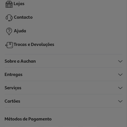
Desodorizante Isdin Isdin Deo Extrem 72h 50ml
Lojas
12.99 €/un
Contacto
12,99 €
Ajuda
Trocas e Devoluções
Sobre a Auchan
Entregas
Serviços
Cartões
Desodorizante Roll-On Wild Âmbar Agar Recarga 50ml
7.99 €/un
Métodos de Pagamento
7,99 €