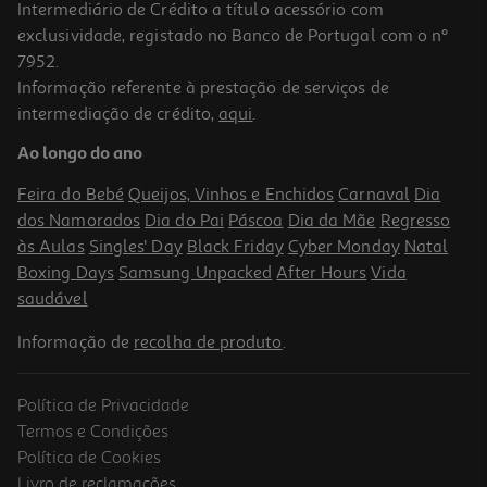
Intermediário de Crédito a título acessório com
exclusividade, registado no Banco de Portugal com o nº
7952.
Informação referente à prestação de serviços de
5.0
(3)
intermediação de crédito,
aqui
.
Desodorizante Roc Keops Roll On Sensitive 30ml
Ao longo do ano
466.33 €/Lt
Feira do Bebé
Queijos, Vinhos e Enchidos
Carnaval
Dia
13,99 €
dos Namorados
Dia do Pai
Páscoa
Dia da Mãe
Regresso
às Aulas
Singles' Day
Black Friday
Cyber Monday
Natal
Boxing Days
Samsung Unpacked
After Hours
Vida
saudável
Informação de
recolha de produto
.
Política de Privacidade
Termos e Condições
Política de Cookies
Livro de reclamações