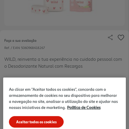
Faça a sua avaliação
Ref. / EAN:
5060968418267
WILD, reinventa a tua experiência no cuidado pessoal com
o Desodorizante Natural com Recargas
16.99 €/un
Ao clicar em "Aceitar todos os cookies", concorda com o
armazenamento de cookies no seu dispositivo para melhorar
a navegação no site, analisar a utilização do site e ajudar nas
16,99 €
nossas iniciativas de marketing.
Política de Cookies
Notas de preparação
Aceitar todos os cookies