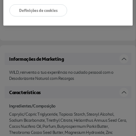
Definições de cookies
Informações de Marketing
WILD, reinventa a tua experiência no cuidado pessoal com o
Desodorizante Natural com Recargas
Características
Ingredientes/Composição
Caprylic/Capric Triglyceride, Tapioca Starch, Stearyl Alcohol,
Sodium Bicarbonate, Triethyl Citrate, Helianthus Annuus Seed Cera,
Cocos Nucifera Oil, Parfum, Butyrospermum Parkii Butter,
Theobroma Cacao Seed Butter, Magnesium Hydroxide, Zinc