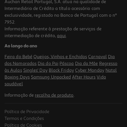
Auchan Retail Portugal, S.A. atua na qualidade de
Intermediário de Crédito a título acessório com
exclusividade, registado no Banco de Portugal com o nº
7952.
Informação referente à prestação de serviços de
intermediação de crédito,
aqui
.
Desodorizante Wild Mini Algodão Sal 16 G
Ao longo do ano
3.99 €/un
Feira do Bebé
Queijos, Vinhos e Enchidos
Carnaval
Dia
3,99 €
dos Namorados
Dia do Pai
Páscoa
Dia da Mãe
Regresso
às Aulas
Singles' Day
Black Friday
Cyber Monday
Natal
Boxing Days
Samsung Unpacked
After Hours
Vida
saudável
Informação de
recolha de produto
.
Política de Privacidade
Termos e Condições
Política de Cookies