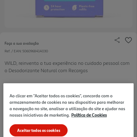
Faça a sua avaliação
Ref. / EAN:
5060968414030
WILD, reinventa a tua experiência no cuidado pessoal com
o Desodorizante Natural com Recargas
1 €/un
Ao clicar em "Aceitar todos os cookies", concorda com o
armazenamento de cookies no seu dispositivo para melhorar
a navegação no site, analisar a utilização do site e ajudar nas
7,99 €
nossas iniciativas de marketing.
Política de Cookies
Notas de preparação
Aceitar todos os cookies