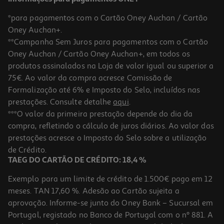
*para pagamentos com o Cartão Oney Auchan / Cartão
Oney Auchan+.
**Campanha Sem Juros para pagamentos com o Cartão
Oney Auchan / Cartão Oney Auchan+, em todos os
produtos assinalados na Loja de valor igual ou superior a
75€. Ao valor da compra acresce Comissão de
Formalização até 6% e Imposto do Selo, incluídos nas
prestações. Consulte detalhe
aqui
.
Desodorizante Uriage Spray Fresco 125ml
***O valor da primeira prestação depende do dia da
compra, refletindo o cálculo de juros diários. Ao valor das
123.92 €/Lt
prestações acresce o Imposto do Selo sobre a utilização
15,49 €
de Crédito.
TAEG DO CARTÃO DE CRÉDITO: 18,4 %
Exemplo para um limite de crédito de 1.500€ pago em 12
meses. TAN 17,60 %. Adesão ao Cartão sujeita a
aprovação. Informe-se junto do Oney Bank – Sucursal em
Portugal, registado no Banco de Portugal com o nº 881. A