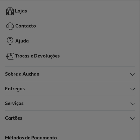
4.1
(26)
Desodorizante Svr Spirial Roll On Extreme 20ml
Lojas
810 €/Lt
Contacto
16,20 €
Ajuda
Trocas e Devoluções
Sobre a Auchan
Entregas
Serviços
3.0
(1)
Cartões
Creme Desodorizante Couto 30ml
166.33 €/Lt
Métodos de Pagamento