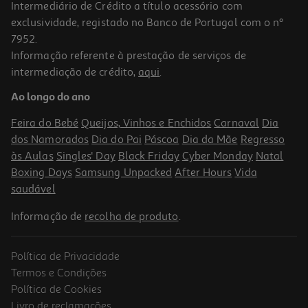
Intermediário de Crédito a título acessório com
exclusividade, registado no Banco de Portugal com o nº
7952.
Informação referente à prestação de serviços de
intermediação de crédito,
aqui
.
Desodorizante Isdin Invisible 50ml
Ao longo do ano
9.99 €/un
Feira do Bebé
Queijos, Vinhos e Enchidos
Carnaval
Dia
9,99 €
dos Namorados
Dia do Pai
Páscoa
Dia da Mãe
Regresso
às Aulas
Singles' Day
Black Friday
Cyber Monday
Natal
Boxing Days
Samsung Unpacked
After Hours
Vida
saudável
Informação de
recolha de produto
.
Política de Privacidade
Termos e Condições
Política de Cookies
Livro de reclamações