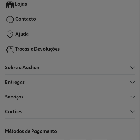
Desodorizante Roll-On Wild Âmbar Agar Recarga 50ml
Lojas
7.99 €/un
Contacto
7,99 €
Ajuda
Trocas e Devoluções
Sobre a Auchan
Entregas
Serviços
Cartões
Desodorizante Isdin Fresh For Men 48h 50ml
9.99 €/un
Métodos de Pagamento
9,99 €