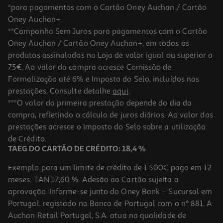
*para pagamentos com o Cartão Oney Auchan / Cartão
Oney Auchan+.
**Campanha Sem Juros para pagamentos com o Cartão
Oney Auchan / Cartão Oney Auchan+, em todos os
produtos assinalados na Loja de valor igual ou superior a
75€. Ao valor da compra acresce Comissão de
Formalização até 6% e Imposto do Selo, incluídos nas
prestações. Consulte detalhe
aqui
.
Desodorizante Wild Âmbar Agar Recarga 40g
***O valor da primeira prestação depende do dia da
compra, refletindo o cálculo de juros diários. Ao valor das
7.99 €/un
prestações acresce o Imposto do Selo sobre a utilização
7,99 €
de Crédito.
TAEG DO CARTÃO DE CRÉDITO: 18,4 %
Exemplo para um limite de crédito de 1.500€ pago em 12
meses. TAN 17,60 %. Adesão ao Cartão sujeita a
aprovação. Informe-se junto do Oney Bank – Sucursal em
Portugal, registado no Banco de Portugal com o nº 881. A
Auchan Retail Portugal, S.A. atua na qualidade de