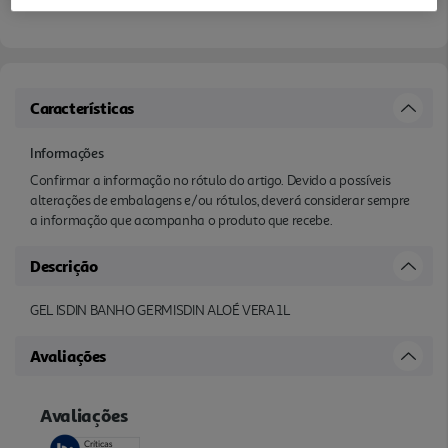
Características
Informações
Confirmar a informação no rótulo do artigo. Devido a possíveis
alterações de embalagens e/ou rótulos, deverá considerar sempre
a informação que acompanha o produto que recebe.
Descrição
GEL ISDIN BANHO GERMISDIN ALOÉ VERA 1L
Avaliações