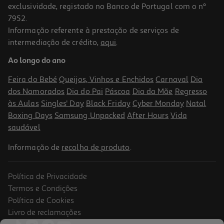
exclusividade, registado no Banco de Portugal com o nº
7952.
Informação referente à prestação de serviços de
intermediação de crédito,
aqui
.
Sabonete Nally Leite Mel 125g
Ao longo do ano
25.12 €/Kg
Feira do Bebé
Queijos, Vinhos e Enchidos
Carnaval
Dia
3,14 €
dos Namorados
Dia do Pai
Páscoa
Dia da Mãe
Regresso
às Aulas
Singles' Day
Black Friday
Cyber Monday
Natal
Boxing Days
Samsung Unpacked
After Hours
Vida
saudável
Informação de
recolha de produto
.
Política de Privacidade
Termos e Condições
Política de Cookies
Livro de reclamações