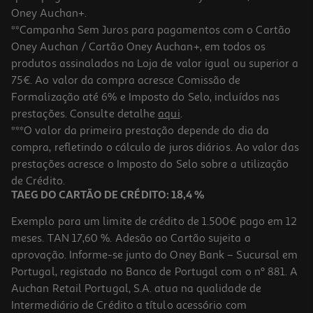
Oney Auchan+.
**Campanha Sem Juros para pagamentos com o Cartão
Oney Auchan / Cartão Oney Auchan+, em todos os
produtos assinalados na Loja de valor igual ou superior a
75€. Ao valor da compra acresce Comissão de
Formalização até 6% e Imposto do Selo, incluídos nas
prestações. Consulte detalhe
aqui
.
4.9
(53)
Óleo A-Derma Exomega Duche Control 500ml
***O valor da primeira prestação depende do dia da
compra, refletindo o cálculo de juros diários. Ao valor das
41.42 €/Lt
prestações acresce o Imposto do Selo sobre a utilização
20,71 €
de Crédito.
TAEG DO CARTÃO DE CRÉDITO: 18,4 %
Exemplo para um limite de crédito de 1.500€ pago em 12
meses. TAN 17,60 %. Adesão ao Cartão sujeita a
aprovação. Informe-se junto do Oney Bank – Sucursal em
Portugal, registado no Banco de Portugal com o nº 881. A
Auchan Retail Portugal, S.A. atua na qualidade de
Intermediário de Crédito a título acessório com