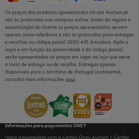
Os preços dos produtos apresentados no site Auchan.pt
são os praticados nas compras online. Antes do registo e
autenticação do cliente os preços apresentados servem
apenas como referência e são os praticados para entregas
e recolhas no código postal 2650-435 Amadora. Após o
login e em função da proximidade e do código postal,
serão apresentados os preços em vigor na loja que serve
o local de entrega ou de recolha. Entregas apenas
disponíveis para o território de Portugal continental,
5.0
(1)
consulte mais informações
aqui
.
Óleo A-Derma Exomega Duche Control 200ml
64.25 €/Lt
12,85 €
Informações para pagamentos ONEY
*para pagamentos com o Cartão Oney Auchan / Cartão