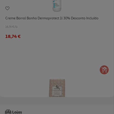
Creme Barral Banho Dermaprotect 1l 30% Desconto Incluído
18.74 €/Lt
18,74 €
Sabonete Nally Amendoa Mel 125g
Lojas