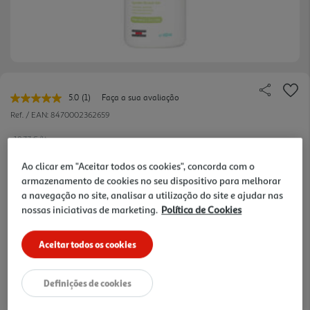
5.0
(1)
Faça a sua avaliação
Leu
uma
Ref. / EAN:
8470002362659
avaliação.
Link
18.77 €/Lt
para
a
Ao clicar em "Aceitar todos os cookies", concorda com o
mesma
página.
armazenamento de cookies no seu dispositivo para melhorar
18,77 €
a navegação no site, analisar a utilização do site e ajudar nas
nossas iniciativas de marketing.
Política de Cookies
Notas de preparação
Aceitar todos os cookies
Definições de cookies