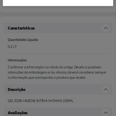
Características
Quantidade Liquida
0.2 LT
Informações
Confirmar a informação no rótulo do artigo. Devido a possíveis
alterações de embalagens e/ou rótulos, deverá considerar sempre
a informação que acompanha o produto que recebe.
Descrição
GEL ISDIN HIGIENE INTÍMA WOMAN 200ML
Avaliações