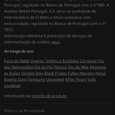
Portugal, registado no Banco de Portugal com o nº 881. A
Auchan Retail Portugal, S.A. atua na qualidade de
Intermediário de Crédito a título acessório com
exclusividade, registado no Banco de Portugal com o nº
7952.
Informação referente à prestação de serviços de
4.7
(3)
intermediação de crédito,
aqui
.
Gel Isdin Higiene Intíma Germisdin 500ml
Ao longo do ano
31.8 €/Lt
Feira do Bebé
Queijos, Vinhos e Enchidos
Carnaval
Dia
15,90 €
dos Namorados
Dia do Pai
Páscoa
Dia da Mãe
Regresso
às Aulas
Singles' Day
Black Friday
Cyber Monday
Natal
Boxing Days
Samsung Unpacked
After Hours
Vida
saudável
Informação de
recolha de produto
.
Política de Privacidade