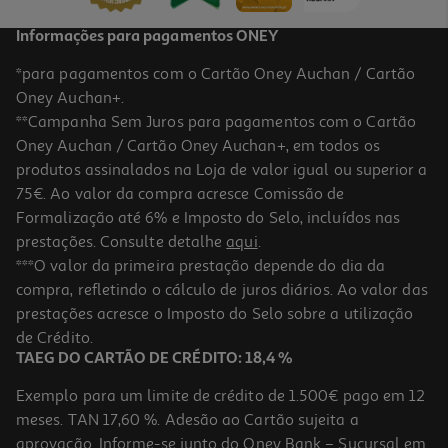
Informações para pagamentos ONEY
*para pagamentos com o Cartão Oney Auchan / Cartão
Oney Auchan+.
**Campanha Sem Juros para pagamentos com o Cartão
Oney Auchan / Cartão Oney Auchan+, em todos os
produtos assinalados na Loja de valor igual ou superior a
75€. Ao valor da compra acresce Comissão de
Formalização até 6% e Imposto do Selo, incluídos nas
prestações. Consulte detalhe
aqui
.
Cuidado Lactacyd Ultra Hidratante 200ml
***O valor da primeira prestação depende do dia da
compra, refletindo o cálculo de juros diários. Ao valor das
76.9 €/Kg
prestações acresce o Imposto do Selo sobre a utilização
15,38 €
de Crédito.
TAEG DO CARTÃO DE CRÉDITO: 18,4 %
Exemplo para um limite de crédito de 1.500€ pago em 12
meses. TAN 17,60 %. Adesão ao Cartão sujeita a
aprovação. Informe-se junto do Oney Bank – Sucursal em