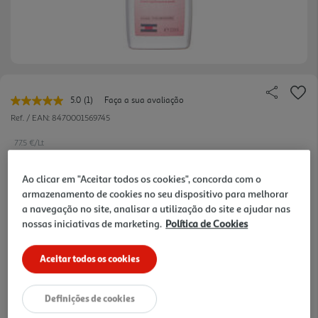
5.0
(1)
Faça a sua avaliação
Leu
uma
Ref. / EAN:
8470001569745
avaliação.
Link
77.5 €/Lt
para
a
mesma
Ao clicar em "Aceitar todos os cookies", concorda com o
página.
armazenamento de cookies no seu dispositivo para melhorar
15,50 €
a navegação no site, analisar a utilização do site e ajudar nas
nossas iniciativas de marketing.
Política de Cookies
Notas de preparação
Aceitar todos os cookies
Definições de cookies