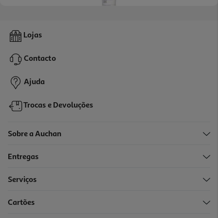
Cuidado Uriage Higiene Intíma Gyn Phy 200ml
Lojas
39.15 €/Lt
Contacto
7,83 €
Ajuda
Trocas e Devoluções
Sobre a Auchan
Entregas
Serviços
Cartões
Emulsão Lactacyd Intíma Precious Oil 200ml