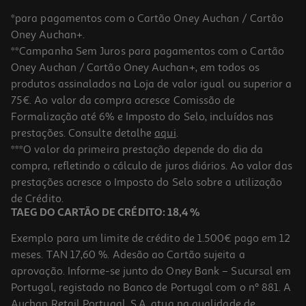
*para pagamentos com o Cartão Oney Auchan / Cartão
Oney Auchan+.
**Campanha Sem Juros para pagamentos com o Cartão
Oney Auchan / Cartão Oney Auchan+, em todos os
produtos assinalados na Loja de valor igual ou superior a
75€. Ao valor da compra acresce Comissão de
Formalização até 6% e Imposto do Selo, incluídos nas
prestações. Consulte detalhe
aqui
.
Recarga Oclean Gum Care Branca X2 Branca
***O valor da primeira prestação depende do dia da
compra, refletindo o cálculo de juros diários. Ao valor das
13.99 €/un
prestações acresce o Imposto do Selo sobre a utilização
13,99 €
de Crédito.
TAEG DO CARTÃO DE CRÉDITO: 18,4 %
Exemplo para um limite de crédito de 1.500€ pago em 12
meses. TAN 17,60 %. Adesão ao Cartão sujeita a
aprovação. Informe-se junto do Oney Bank – Sucursal em
Portugal, registado no Banco de Portugal com o nº 881. A
Auchan Retail Portugal, S.A. atua na qualidade de