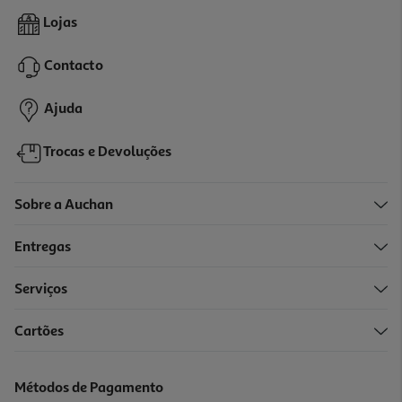
Pérolas Hálito Papermints Coolcaps Refrescantes 18un
Lojas
3.01 €/un
Contacto
3,01 €
Ajuda
Trocas e Devoluções
Sobre a Auchan
Entregas
Serviços
Cartões
Pérolas Hálito Papermints Coolcaps Refrescantes 40un
5.67 €/un
Métodos de Pagamento