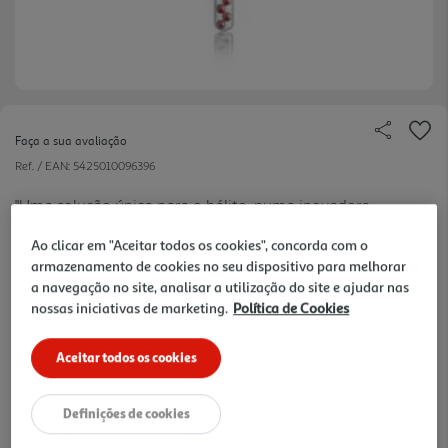
Faça a sua avaliação
Ref. / EAN:
5425010096396
"Uma solução única para o hálito, numa inovadora
dupla cápsula. Ideal após as suas refeições,
ver
Ao clicar em "Aceitar todos os cookies", concorda com o
ingestão de bebidas alcoólicas ou para fumadores.
mais
armazenamento de cookies no seu dispositivo para melhorar
Halitose? Temos uma ideia fresca para ti! Dupla
3.01 €/un
a navegação no site, analisar a utilização do site e ajudar nas
cápsula, duplo efeito, frescura imediata. O exterior
nossas iniciativas de marketing.
Política de Cookies
da pérola dissolvese rapidamente na língua. O
interior da pérola atuará directamente no
Aceitar todos os cookies
3,01 €
estomâgo.
Definições de cookies
Notas de preparação