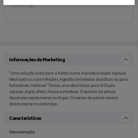
Informações de Marketing
"Uma solução única para o hálito, numa inovadora dupla cápsula.
Ideal após as suas refeições, ingestão de bebidas alcoólicas ou para
fumadores. Halitose? Temos uma ideia fresca para ti! Dupla
cápsula, duplo efeito, frescura imediata. O exterior da pérola
dissolvese rapidamente na língua. O interior da pérola atuará
directamente no estomâgo.
Características
Denominação