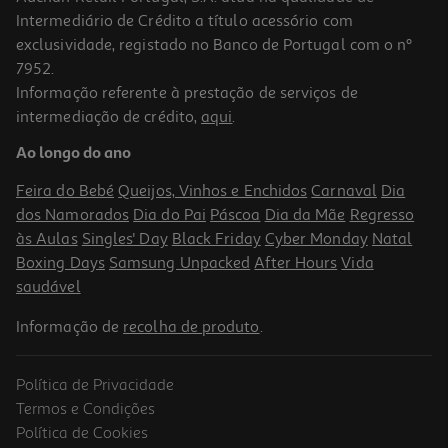
Intermediário de Crédito a título acessório com
exclusividade, registado no Banco de Portugal com o nº
7952.
Informação referente à prestação de serviços de
intermediação de crédito,
aqui
.
Spray Aftaspray 20ml
Ao longo do ano
661.5 €/Lt
Feira do Bebé
Queijos, Vinhos e Enchidos
Carnaval
Dia
13,23 €
dos Namorados
Dia do Pai
Páscoa
Dia da Mãe
Regresso
às Aulas
Singles' Day
Black Friday
Cyber Monday
Natal
Boxing Days
Samsung Unpacked
After Hours
Vida
saudável
Informação de
recolha de produto
.
Política de Privacidade
-25%
Termos e Condições
Política de Cookies