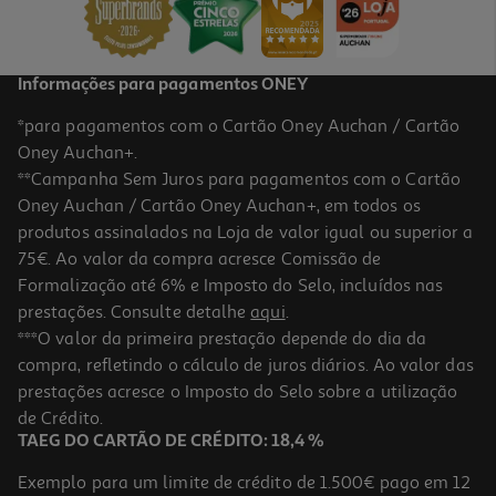
10,49 €
Informações para pagamentos ONEY
*para pagamentos com o Cartão Oney Auchan / Cartão
Oney Auchan+.
**Campanha Sem Juros para pagamentos com o Cartão
Oney Auchan / Cartão Oney Auchan+, em todos os
-20%
produtos assinalados na Loja de valor igual ou superior a
75€. Ao valor da compra acresce Comissão de
Formalização até 6% e Imposto do Selo, incluídos nas
prestações. Consulte detalhe
aqui
.
5.0
(2)
Colutório Bexident Dentes Sensíveis 250ml
***O valor da primeira prestação depende do dia da
compra, refletindo o cálculo de juros diários. Ao valor das
32 €/Lt
Price reduced from
to
prestações acresce o Imposto do Selo sobre a utilização
10,00 €
8,00 €
de Crédito.
Promoção
TAEG DO CARTÃO DE CRÉDITO: 18,4 %
Exemplo para um limite de crédito de 1.500€ pago em 12