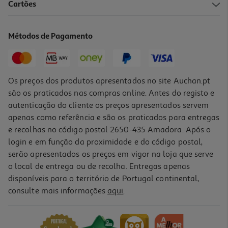
Cartões
Pasta Dentes Curaprox Perioplus+support 0.09chx 75ml
11.58 €/un
Métodos de Pagamento
11,58 €
Os preços dos produtos apresentados no site Auchan.pt
são os praticados nas compras online. Antes do registo e
autenticação do cliente os preços apresentados servem
apenas como referência e são os praticados para entregas
e recolhas no código postal 2650-435 Amadora. Após o
login e em função da proximidade e do código postal,
serão apresentados os preços em vigor na loja que serve
o local de entrega ou de recolha. Entregas apenas
disponíveis para o território de Portugal continental,
1.0
(1)
consulte mais informações
aqui
.
Colutório Kin Oral Pack 2x1 500ml
20.98 €/Lt