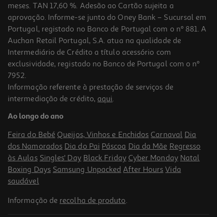
meses. TAN 17,60 %. Adesão ao Cartão sujeita a
aprovação. Informe-se junto do Oney Bank – Sucursal em
Portugal, registado no Banco de Portugal com o nº 881. A
Auchan Retail Portugal, S.A. atua na qualidade de
Intermediário de Crédito a título acessório com
exclusividade, registado no Banco de Portugal com o nº
7952.
Informação referente à prestação de serviços de
intermediação de crédito,
aqui
.
Colutório Vitis Sensitive 500ml
Ao longo do ano
19.86 €/Lt
Feira do Bebé
Queijos, Vinhos e Enchidos
Carnaval
Dia
9,93 €
dos Namorados
Dia do Pai
Páscoa
Dia da Mãe
Regresso
às Aulas
Singles' Day
Black Friday
Cyber Monday
Natal
Boxing Days
Samsung Unpacked
After Hours
Vida
saudável
Informação de
recolha de produto
.