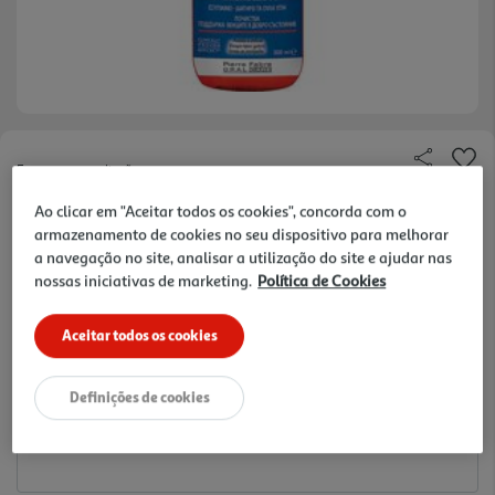
Faça a sua avaliação
Ref. / EAN:
3577056009648
Ao clicar em "Aceitar todos os cookies", concorda com o
armazenamento de cookies no seu dispositivo para melhorar
47.37 €/Lt
a navegação no site, analisar a utilização do site e ajudar nas
nossas iniciativas de marketing.
Política de Cookies
14,21 €
Aceitar todos os cookies
Notas de preparação
Definições de cookies