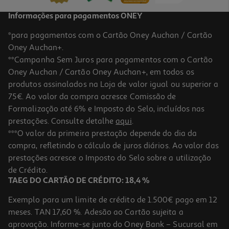
Informações para pagamentos ONEY
*para pagamentos com o Cartão Oney Auchan / Cartão
Oney Auchan+.
**Campanha Sem Juros para pagamentos com o Cartão
Oney Auchan / Cartão Oney Auchan+, em todos os
produtos assinalados na Loja de valor igual ou superior a
75€. Ao valor da compra acresce Comissão de
Formalização até 6% e Imposto do Selo, incluídos nas
prestações. Consulte detalhe
aqui
.
Kit Chicco Higiene Oral Rosa 3-6 Anos
***O valor da primeira prestação depende do dia da
compra, refletindo o cálculo de juros diários. Ao valor das
10.99 €/un
prestações acresce o Imposto do Selo sobre a utilização
10,99 €
de Crédito.
TAEG DO CARTÃO DE CRÉDITO: 18,4 %
Exemplo para um limite de crédito de 1.500€ pago em 12
meses. TAN 17,60 %. Adesão ao Cartão sujeita a
aprovação. Informe-se junto do Oney Bank – Sucursal em