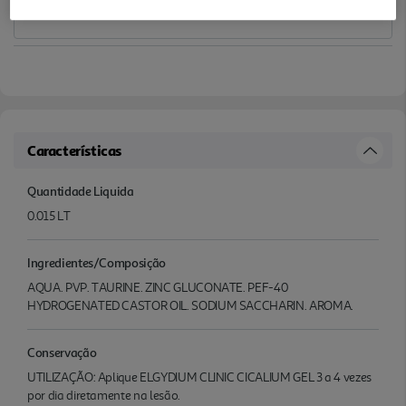
Características
Quantidade Liquida
0.015 LT
Ingredientes/Composição
AQUA. PVP. TAURINE. ZINC GLUCONATE. PEF-40
HYDROGENATED CASTOR OIL. SODIUM SACCHARIN. AROMA.
Conservação
UTILIZAÇÃO: Aplique ELGYDIUM CLINIC CICALIUM GEL 3 a 4 vezes
por dia diretamente na lesão.