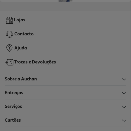
Spray Elgydium Clinic Boca Seca 70ml
Lojas
150.57 €/Lt
Price reduced from
to
14,05 €
Contacto
10,54 €
Promoção
Ajuda
Trocas e Devoluções
Sobre a Auchan
Entregas
Serviços
Cartões
Kit Viagem Curaprox Kids - Laranja