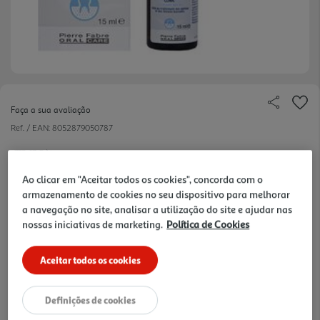
Faça a sua avaliação
Ref. / EAN:
8052879050787
752.67 €/Lt
Ao clicar em "Aceitar todos os cookies", concorda com o
-25%
armazenamento de cookies no seu dispositivo para melhorar
a navegação no site, analisar a utilização do site e ajudar nas
Price reduced from
to
15,05 €
nossas iniciativas de marketing.
Política de Cookies
11,29 €
Promoção:
de 1/8/2026 a 3/9/2026
Aceitar todos os cookies
Notas de preparação
Definições de cookies