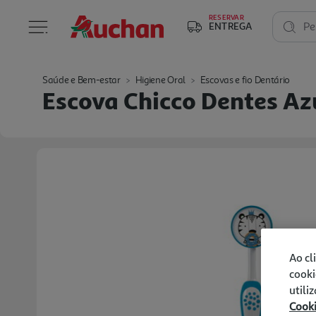
RESERVAR
ENTREGA
Pe
Saúde e Bem-estar
Higiene Oral
Escovas e fio Dentário
Escova Chicco Dentes Az
Ao cl
cooki
utili
Cook