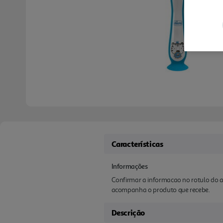
Características
Informações
Confirmar a informacao no rotulo do a
acompanha o produto que recebe.
Descrição