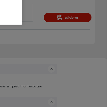
adicionar
iderar sempre a informacao que