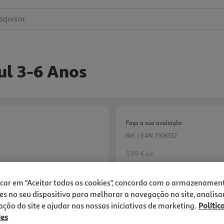
squisar
ul 3-6 Anos
Faça a sua avaliação
Ref. / EAN:
7306332
5.99 €/un
icar em "Aceitar todos os cookies", concorda com o armazenamen
5,99 €
es no seu dispositivo para melhorar a navegação no site, analisa
zação do site e ajudar nas nossas iniciativas de marketing.
Polític
ies
Notas de preparação