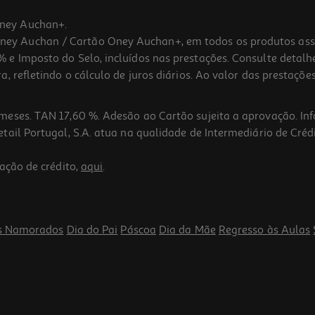
ney Auchan+.
 Auchan / Cartão Oney Auchan+, em todos os produtos assina
 e Imposto do Selo, incluídos nas prestações. Consulte detal
 refletindo o cálculo de juros diários. Ao valor das prestações
meses. TAN 17,60 %. Adesão ao Cartão sujeita a aprovação. In
ail Portugal, S.A. atua na qualidade de Intermediário de Crédi
5.0
(1)
ação de crédito,
aqui
.
s Namorados
Dia do Pai
Páscoa
Dia da Mãe
Regresso às Aulas