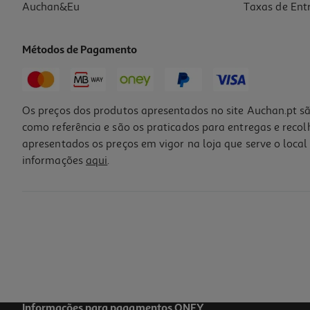
Auchan&Eu
Taxas de Ent
Métodos de Pagamento
Os preços dos produtos apresentados no site Auchan.pt sã
como referência e são os praticados para entregas e reco
apresentados os preços em vigor na loja que serve o local 
informações
aqui
.
Escova Elétrica Brush-Baby Hipopótamo C/ 3 Recargas
39.99 €/un
39,99 €
Informações para pagamentos ONEY