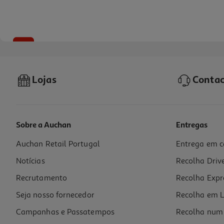
-25%
Lojas
Contac
Sobre a Auchan
Entregas
Auchan Retail Portugal
Entrega em c
Escova Elgydium Kids Emoji
Notícias
Recolha Driv
5.03 €/un
Price reduced from
to
6,71 €
Recrutamento
Recolha Expr
5,03 €
Promoção
Seja nosso fornecedor
Recolha em L
Campanhas e Passatempos
Recolha num 