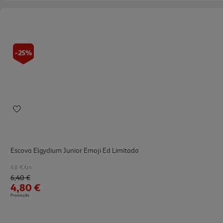
-25%
Escova Elgydium Junior Emoji Ed Limitada
4.8 €/un
Price reduced from
to
6,40 €
4,80 €
Promoção