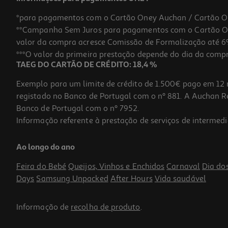
*para pagamentos com o Cartão Oney Auchan / Cartão O
**Campanha Sem Juros para pagamentos com o Cartão Oney
valor da compra acresce Comissão de Formalização até 6%
***O valor da primeira prestação depende do dia da compra,
TAEG DO CARTÃO DE CRÉDITO: 18,4 %
Exemplo para um limite de crédito de 1.500€ pago em 12 
registado no Banco de Portugal com o nº 881. A Auchan Ret
Banco de Portugal com o nº 7952.
Informação referente à prestação de serviços de intermedi
Escova Chicco Dentes Rosa 3-6 Anos
Ao longo do ano
5.99 €/un
Feira do Bebé
Queijos, Vinhos e Enchidos
Carnaval
Dia do
5,99 €
Days
Samsung Unpacked
After Hours
Vida saudável
Informação de
recolha de produto
.