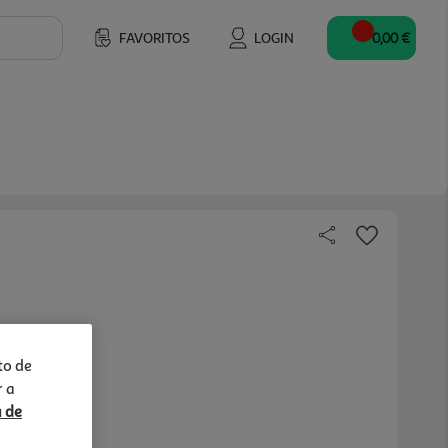
FAVORITOS
LOGIN
0,00 €
to de
r a
a de