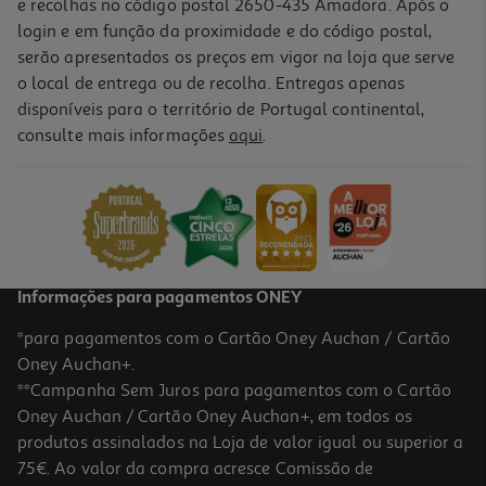
e recolhas no código postal 2650-435 Amadora. Após o
login e em função da proximidade e do código postal,
serão apresentados os preços em vigor na loja que serve
o local de entrega ou de recolha. Entregas apenas
disponíveis para o território de Portugal continental,
5.0
(3)
consulte mais informações
aqui
.
Pastilhas Limpeza Corega Apar.ortodôntico/goteiras 36un
0.33 €/un
11,99 €
Informações para pagamentos ONEY
*para pagamentos com o Cartão Oney Auchan / Cartão
Oney Auchan+.
**Campanha Sem Juros para pagamentos com o Cartão
Oney Auchan / Cartão Oney Auchan+, em todos os
produtos assinalados na Loja de valor igual ou superior a
75€. Ao valor da compra acresce Comissão de