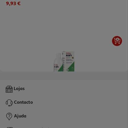
9,93 €
Colutório Kin Ortho Morango E Menta 500ml
Lojas
23.5 €/Lt
Contacto
11,75 €
Ajuda