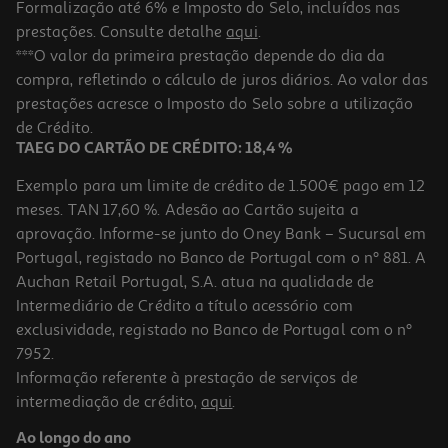
Formalização até 6% e Imposto do Selo, incluídos nas
prestações. Consulte detalhe
aqui
.
Pasta Dentifrica Vitis Ortodôntica 100ml
***O valor da primeira prestação depende do dia da
compra, refletindo o cálculo de juros diários. Ao valor das
76.5 €/Lt
prestações acresce o Imposto do Selo sobre a utilização
7,65 €
de Crédito.
TAEG DO CARTÃO DE CRÉDITO: 18,4 %
Exemplo para um limite de crédito de 1.500€ pago em 12
meses. TAN 17,60 %. Adesão ao Cartão sujeita a
aprovação. Informe-se junto do Oney Bank – Sucursal em
Portugal, registado no Banco de Portugal com o nº 881. A
Auchan Retail Portugal, S.A. atua na qualidade de
Intermediário de Crédito a título acessório com
exclusividade, registado no Banco de Portugal com o nº
7952.
Informação referente à prestação de serviços de
intermediação de crédito,
aqui
.
Cera Vitis Ortodôntica 2un
Ao longo do ano
3.83 €/un