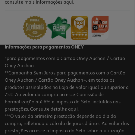
consulte mais informações
aqui
.
Pasta Dentifrica Fluocaril Júnior Frutos Vermelhos 7-12 75ml
90.53 €/Lt
6,79 €
Informações para pagamentos ONEY
*para pagamentos com o Cartão Oney Auchan / Cartão
Oney Auchan+.
**Campanha Sem Juros para pagamentos com o Cartão
Oney Auchan / Cartão Oney Auchan+, em todos os
produtos assinalados na Loja de valor igual ou superior a
75€. Ao valor da compra acresce Comissão de
Formalização até 6% e Imposto do Selo, incluídos nas
prestações. Consulte detalhe
aqui
.
5.0
(2)
Pasta Chicco Dentes Morango 12m+ 50ml
***O valor da primeira prestação depende do dia da
compra, refletindo o cálculo de juros diários. Ao valor das
139.8 €/Lt
prestações acresce o Imposto do Selo sobre a utilização