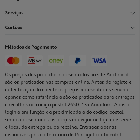
Serviços
Cartões
Pasta Elgydium Timer Kids 50ml
118.6 €/Lt
Métodos de Pagamento
Price reduced from
to
7,90 €
5,93 €
Promoção
Os preços dos produtos apresentados no site Auchan.pt
são os praticados nas compras online. Antes do registo e
autenticação do cliente os preços apresentados servem
apenas como referência e são os praticados para entregas
e recolhas no código postal 2650-435 Amadora. Após o
login e em função da proximidade e do código postal,
serão apresentados os preços em vigor na loja que serve
o local de entrega ou de recolha. Entregas apenas
disponíveis para o território de Portugal continental,