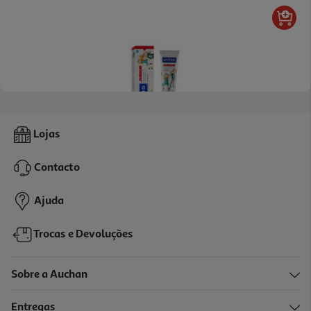
5.0
(1)
Gel Vitis Dentifrico Júnior Tutti Fruti 6-12 Anos 75ml
Lojas
84.93 €/Lt
Contacto
6,37 €
Ajuda
Trocas e Devoluções
Sobre a Auchan
Entregas
-25%