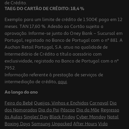
6,99 €
de Crédito.
TAEG DO CARTÃO DE CRÉDITO: 18,4 %
Exemplo para um limite de crédito de 1.500€ pago em 12
meses. TAN 17,60 %. Adesão ao Cartão sujeita a
aprovação. Informe-se junto do Oney Bank – Sucursal em
Portugal, registado no Banco de Portugal com o nº 881. A
Auchan Retail Portugal, S.A. atua na qualidade de
Intermediário de Crédito a título acessório com
exclusividade, registado no Banco de Portugal com o nº
7952.
Informação referente à prestação de serviços de
intermediação de crédito,
aqui
.
Pasta Chicco Dentes Maçã E Banana 6m+ 50ml
Ao longo do ano
139.8 €/Lt
Feira do Bebé
Queijos, Vinhos e Enchidos
Carnaval
Dia
6,99 €
dos Namorados
Dia do Pai
Páscoa
Dia da Mãe
Regresso
às Aulas
Singles' Day
Black Friday
Cyber Monday
Natal
Boxing Days
Samsung Unpacked
After Hours
Vida