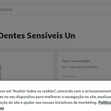
squisar
Dentes Sensíveis Un
Faça a sua avaliação
Ref. / EAN:
8429420197022
5.84 €/un
-20%
icar em "Aceitar todos os cookies", concorda com o armazenamen
es no seu dispositivo para melhorar a navegação no site, analisa
Price reduced from
to
7,30 €
5,84 €
zação do site e ajudar nas nossas iniciativas de marketing.
Polític
ies
Promoção:
de 1/8/2026 a 3/9/2026