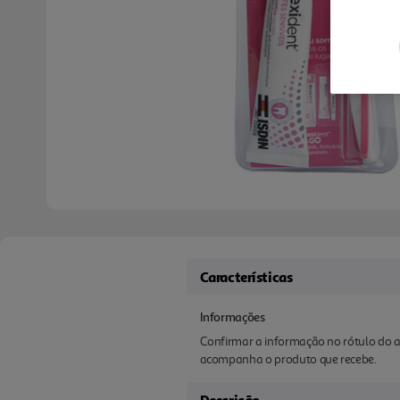
Características
Informações
Confirmar a informação no rótulo do a
acompanha o produto que recebe.