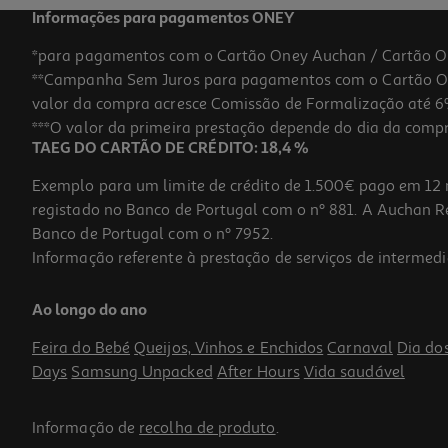
Informações para pagamentos ONEY
*para pagamentos com o Cartão Oney Auchan / Cartão O
**Campanha Sem Juros para pagamentos com o Cartão Oney
valor da compra acresce Comissão de Formalização até 6%
***O valor da primeira prestação depende do dia da compra,
TAEG DO CARTÃO DE CRÉDITO: 18,4 %
Exemplo para um limite de crédito de 1.500€ pago em 12 
registado no Banco de Portugal com o nº 881. A Auchan Ret
Banco de Portugal com o nº 7952.
Informação referente à prestação de serviços de intermedi
Kit Viagem Curaprox [be You]-Rosa Claro 1 Un
Ao longo do ano
13.54 €/un
Feira do Bebé
Queijos, Vinhos e Enchidos
Carnaval
Dia do
13,54 €
Days
Samsung Unpacked
After Hours
Vida saudável
Informação de
recolha de produto
.