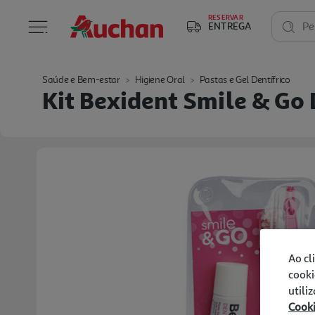
RESERVAR
ENTREGA
Pe
Saúde e Bem-estar
Higiene Oral
Pastas e Gel Dentífrico
Kit Bexident Smile & Go 
Ao cl
cooki
utili
Cook