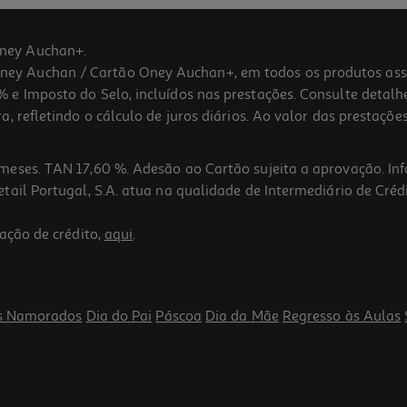
ney Auchan+.
 Auchan / Cartão Oney Auchan+, em todos os produtos assina
 e Imposto do Selo, incluídos nas prestações. Consulte detal
 refletindo o cálculo de juros diários. Ao valor das prestações
meses. TAN 17,60 %. Adesão ao Cartão sujeita a aprovação. In
ail Portugal, S.A. atua na qualidade de Intermediário de Crédi
ação de crédito,
aqui
.
s Namorados
Dia do Pai
Páscoa
Dia da Mãe
Regresso às Aulas