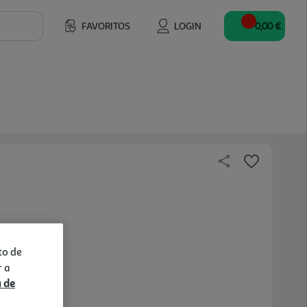
FAVORITOS
LOGIN
0,00 €
to de
r a
a de