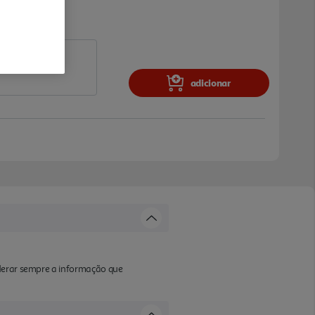
adicionar
iderar sempre a informação que