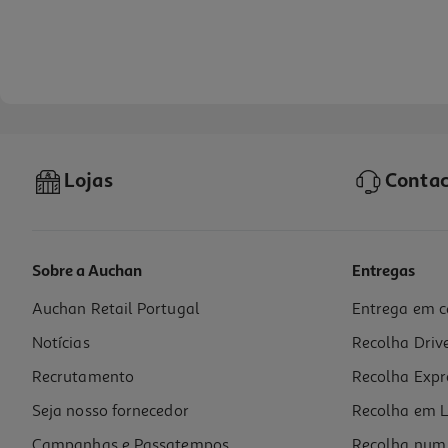
Lojas
Contac
Sobre a Auchan
Entregas
Auchan Retail Portugal
Entrega em c
Kit Viagem Curaprox Kids - Laranja
Notícias
Recolha Driv
12.26 €/un
Recrutamento
Recolha Expr
12,26 €
Seja nosso fornecedor
Recolha em L
Campanhas e Passatempos
Recolha num 