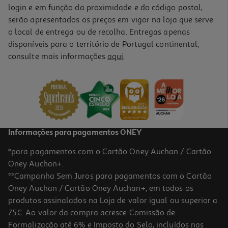
login e em função da proximidade e do código postal,
serão apresentados os preços em vigor na loja que serve
o local de entrega ou de recolha. Entregas apenas
disponíveis para o território de Portugal continental,
consulte mais informações
aqui
.
Informações para pagamentos ONEY
*para pagamentos com o Cartão Oney Auchan / Cartão
Oney Auchan+.
**Campanha Sem Juros para pagamentos com o Cartão
Oney Auchan / Cartão Oney Auchan+, em todos os
produtos assinalados na Loja de valor igual ou superior a
75€. Ao valor da compra acresce Comissão de
Formalização até 6% e Imposto do Selo, incluídos nas