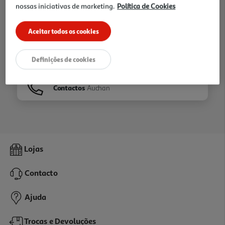
nossas iniciativas de marketing.
Política de Cookies
Ir para
Homepage
Aceitar todos os cookies
Veja os nossos
Folhetos
Definições de cookies
Contactos
Auchan
Lojas
Contacto
Ajuda
Trocas e Devoluções