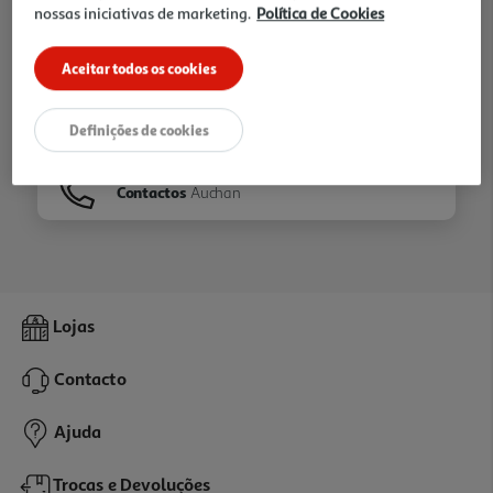
nossas iniciativas de marketing.
Política de Cookies
Ir para
Homepage
Aceitar todos os cookies
Veja os nossos
Folhetos
Definições de cookies
Contactos
Auchan
Lojas
Contacto
Ajuda
Trocas e Devoluções