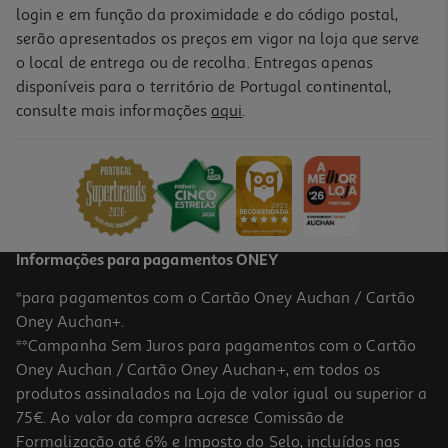
login e em função da proximidade e do código postal,
serão apresentados os preços em vigor na loja que serve
o local de entrega ou de recolha. Entregas apenas
disponíveis para o território de Portugal continental,
consulte mais informações
aqui
.
Informações para pagamentos ONEY
*para pagamentos com o Cartão Oney Auchan / Cartão
Oney Auchan+.
**Campanha Sem Juros para pagamentos com o Cartão
Oney Auchan / Cartão Oney Auchan+, em todos os
produtos assinalados na Loja de valor igual ou superior a
75€. Ao valor da compra acresce Comissão de
Formalização até 6% e Imposto do Selo, incluídos nas