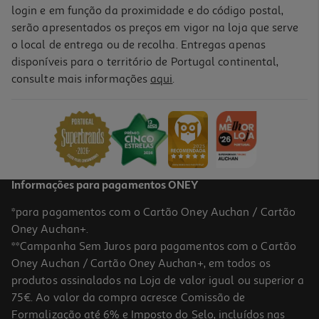
login e em função da proximidade e do código postal,
serão apresentados os preços em vigor na loja que serve
o local de entrega ou de recolha. Entregas apenas
disponíveis para o território de Portugal continental,
consulte mais informações
aqui
.
Informações para pagamentos ONEY
*para pagamentos com o Cartão Oney Auchan / Cartão
Oney Auchan+.
**Campanha Sem Juros para pagamentos com o Cartão
Oney Auchan / Cartão Oney Auchan+, em todos os
produtos assinalados na Loja de valor igual ou superior a
75€. Ao valor da compra acresce Comissão de
Formalização até 6% e Imposto do Selo, incluídos nas