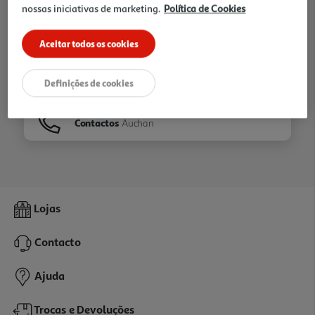
nossas iniciativas de marketing.
Política de Cookies
Ir para
Homepage
Aceitar todos os cookies
Veja os nossos
Folhetos
Definições de cookies
Contactos
Auchan
Lojas
Contacto
Ajuda
Trocas e Devoluções