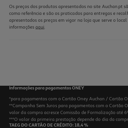
Os preços dos produtos apresentados no site Auchan.pt sã
como referência e são os praticados para entregas e reco
apresentados os preços em vigor na loja que serve o local 
informações
aqui
.
Delineador Olhos Jcat Wholly Addiction Coal
4.2 €/un
4,20 €
Informações para pagamentos ONEY
*para pagamentos com o Cartão Oney Auchan / Cartão O
**Campanha Sem Juros para pagamentos com o Cartão Oney
valor da compra acresce Comissão de Formalização até 6%
***O valor da primeira prestação depende do dia da compra,
TAEG DO CARTÃO DE CRÉDITO: 18,4 %