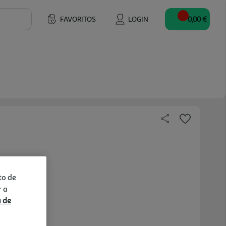
FAVORITOS
LOGIN
0,00 €
to de
r a
a de