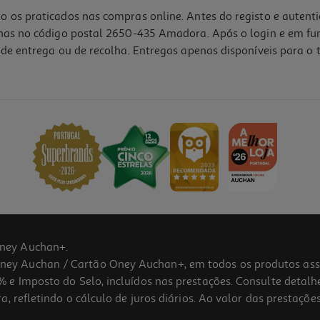
o os praticados nas compras online. Antes do registo e autent
lhas no código postal 2650-435 Amadora. Após o login e em fu
de entrega ou de recolha. Entregas apenas disponíveis para o t
ney Auchan+.
 Auchan / Cartão Oney Auchan+, em todos os produtos assina
 e Imposto do Selo, incluídos nas prestações. Consulte detal
 refletindo o cálculo de juros diários. Ao valor das prestações