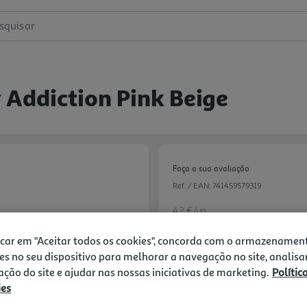
squisar
 Addiction Pink Beige
Faça a sua avaliação
Ref. / EAN:
741459579319
4.2 €/un
icar em "Aceitar todos os cookies", concorda com o armazenamen
es no seu dispositivo para melhorar a navegação no site, analisa
4,20 €
zação do site e ajudar nas nossas iniciativas de marketing.
Polític
ies
Notas de preparação