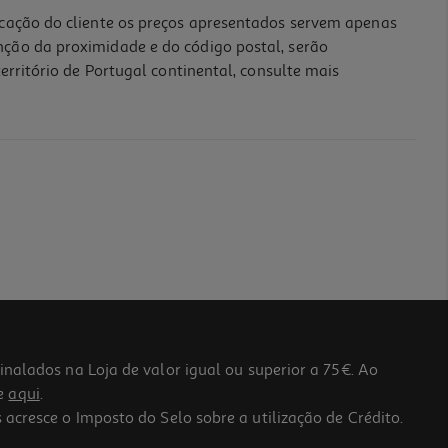
icação do cliente os preços apresentados servem apenas
nção da proximidade e do código postal, serão
erritório de Portugal continental, consulte mais
lados na Loja de valor igual ou superior a 75€. Ao
he
aqui
.
 acresce o Imposto do Selo sobre a utilização de Crédito.