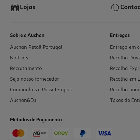
Lojas
Contac
Sobre a Auchan
Entregas
Auchan Retail Portugal
Entrega em c
Delineador Olhos Jcat Wholly Addiction Dark Brown
Notícias
Recolha Driv
4.2 €/un
Recrutamento
Recolha Expr
4,20 €
Seja nosso fornecedor
Recolha em L
Campanhas e Passatempos
Recolha num 
Auchan&Eu
Taxas de Ent
Métodos de Pagamento