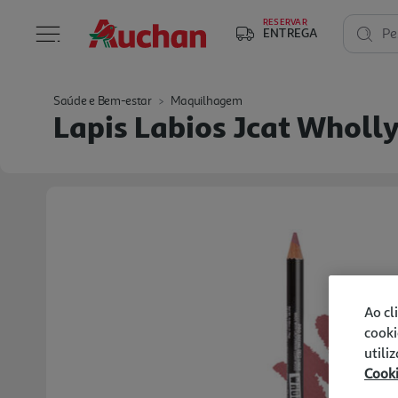
RESERVAR
ENTREGA
Pe
Saúde e Bem-estar
Maquilhagem
Lapis Labios Jcat Wholly
Ao cl
cooki
utili
Cook