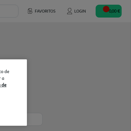
FAVORITOS
LOGIN
0,00 €
to de
r a
a de