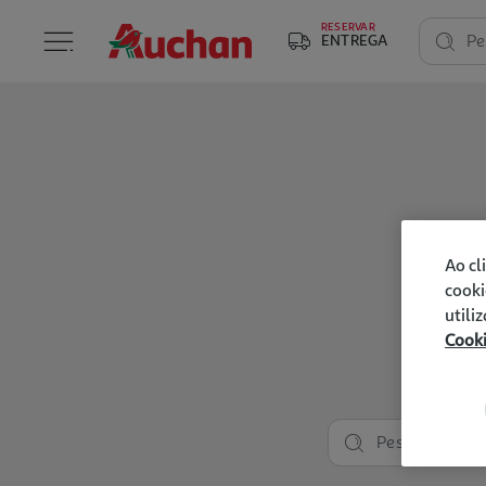
RESERVAR
ENTREGA
Pe
Ao cl
cooki
utili
Cook