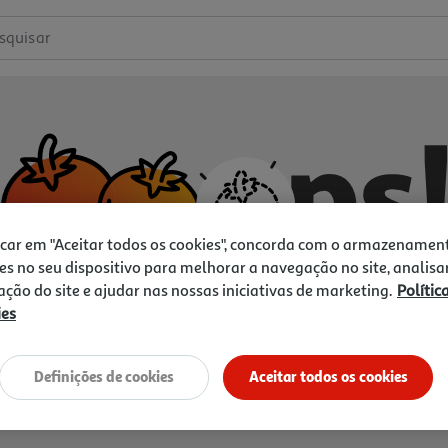
squisar
icar em "Aceitar todos os cookies", concorda com o armazenamen
es no seu dispositivo para melhorar a navegação no site, analisa
zação do site e ajudar nas nossas iniciativas de marketing.
Polític
ies
Não temos o que procura.
Vamos tentar de novo?
Definições de cookies
Aceitar todos os cookies