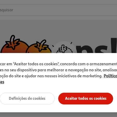
squisar
icar em "Aceitar todos os cookies", concorda com o armazenamen
es no seu dispositivo para melhorar a navegação no site, analisa
zação do site e ajudar nas nossas iniciativas de marketing.
Polític
ies
Não temos o que procura.
Vamos tentar de novo?
Definições de cookies
Aceitar todos os cookies