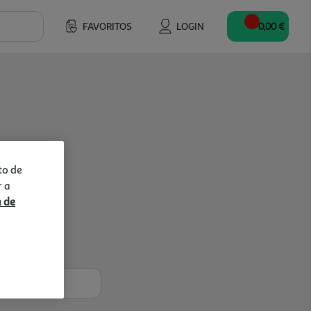
FAVORITOS
LOGIN
0,00 €
to de
r a
a de