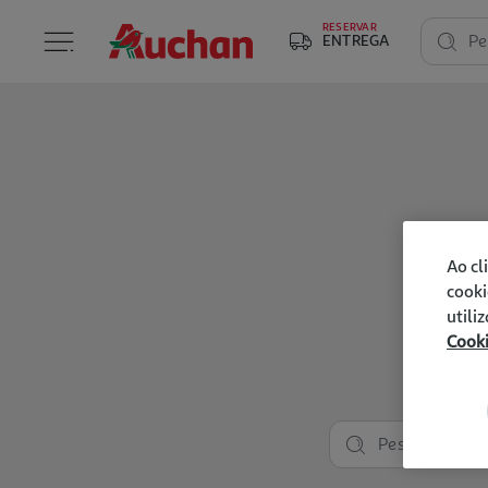
RESERVAR
ENTREGA
Pe
Ao cl
cooki
utili
Cook