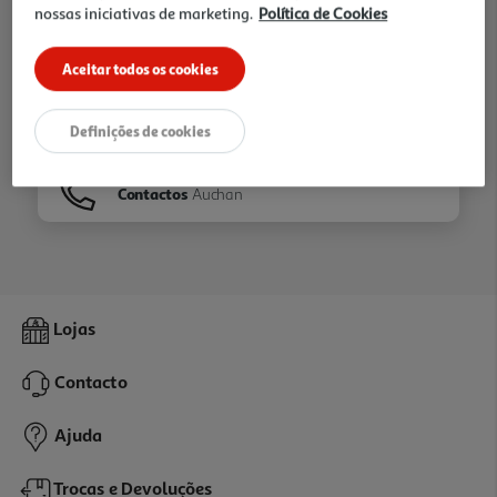
nossas iniciativas de marketing.
Política de Cookies
Ir para
Homepage
Aceitar todos os cookies
Veja os nossos
Folhetos
Definições de cookies
Contactos
Auchan
Lojas
Contacto
Ajuda
Trocas e Devoluções