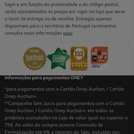
login e em função da proximidade e do código postal,
serão apresentados os preços em vigor na loja que serve
o local de entrega ou de recolha. Entregas apenas
disponíveis para o território de Portugal continental,
consulte mais informações
aqui
.
Informações para pagamentos ONEY
*para pagamentos com o Cartão Oney Auchan / Cartão
Oney Auchan+.
**Campanha Sem Juros para pagamentos com o Cartão
Oney Auchan / Cartão Oney Auchan+, em todos os
produtos assinalados na Loja de valor igual ou superior a
75€. Ao valor da compra acresce Comissão de
Formalização até 6% e Imposto do Selo, incluídos nas