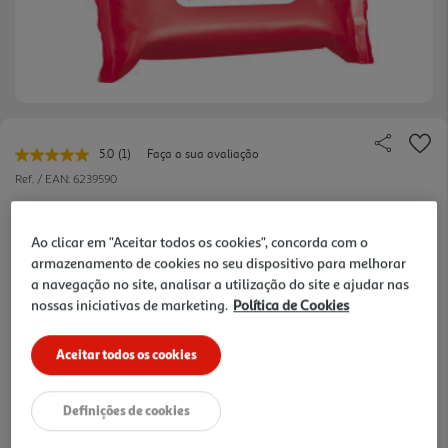
5.0
(1)
Faça a sua avaliação
Leu
uma
Ref. / EAN:
6239590
avaliação.
Link
0.5 €/un
para
a
Ao clicar em "Aceitar todos os cookies", concorda com o
mesma
armazenamento de cookies no seu dispositivo para melhorar
página.
a navegação no site, analisar a utilização do site e ajudar nas
12,50 €
nossas iniciativas de marketing.
Política de Cookies
Notas de preparação
Aceitar todos os cookies
Definições de cookies