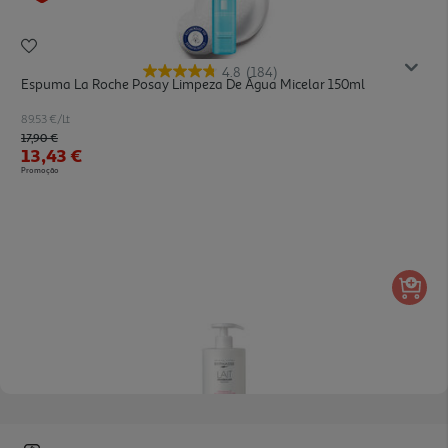
4.8
(184)
Espuma La Roche Posay Limpeza De Água Micelar 150ml
89.53 €/Lt
Price reduced from
to
17,90 €
13,43 €
Promoção
Leite Desmaquilhante Byphasse Douceur 500ml