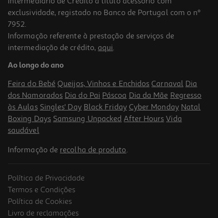
Intermediário de Crédito a título acessório com
exclusividade, registado no Banco de Portugal com o nº
7952.
Informação referente à prestação de serviços de
intermediação de crédito,
aqui
.
Tónico Bioderma Sensibio 250ml
Ao longo do ano
78 €/Lt
Feira do Bebé
Queijos, Vinhos e Enchidos
Carnaval
Dia
19,50 €
dos Namorados
Dia do Pai
Páscoa
Dia da Mãe
Regresso
às Aulas
Singles' Day
Black Friday
Cyber Monday
Natal
Boxing Days
Samsung Unpacked
After Hours
Vida
saudável
Informação de
recolha de produto
.
Política de Privacidade
Termos e Condições
Política de Cookies
Livro de reclamações