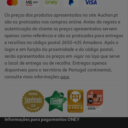
Os preços dos produtos apresentados no site Auchan.pt
são os praticados nas compras online. Antes do registo e
autenticação do cliente os preços apresentados servem
apenas como referência e são os praticados para entregas
e recolhas no código postal 2650-435 Amadora. Após o
login e em função da proximidade e do código postal,
-25%
serão apresentados os preços em vigor na loja que serve
o local de entrega ou de recolha. Entregas apenas
disponíveis para o território de Portugal continental,
4.3
(16)
consulte mais informações
aqui
.
Desmaquilhante La Roche Posay Olhos Waterproof 125ml
97.2 €/Lt
Price reduced from
to
16,20 €
12,15 €
Promoção
Informações para pagamentos ONEY