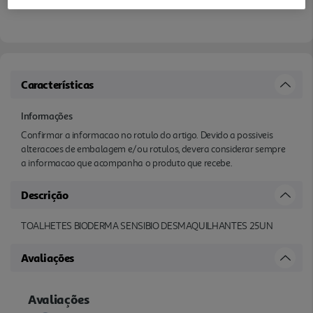
Características
Informações
Confirmar a informacao no rotulo do artigo. Devido a possiveis
alteracoes de embalagem e/ou rotulos, devera considerar sempre
a informacao que acompanha o produto que recebe.
Descrição
TOALHETES BIODERMA SENSIBIO DESMAQUILHANTES 25UN
Avaliações