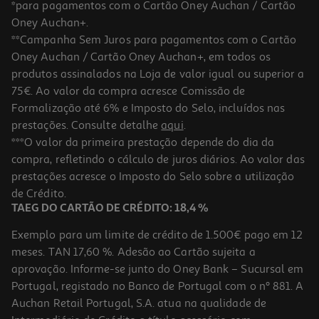
*para pagamentos com o Cartão Oney Auchan / Cartão
Oney Auchan+.
**Campanha Sem Juros para pagamentos com o Cartão
Oney Auchan / Cartão Oney Auchan+, em todos os
produtos assinalados na Loja de valor igual ou superior a
75€. Ao valor da compra acresce Comissão de
Formalização até 6% e Imposto do Selo, incluídos nas
prestações. Consulte detalhe
aqui
.
Espuma Limpeza Cetaphil Pro Redness Control 236ml
***O valor da primeira prestação depende do dia da
compra, refletindo o cálculo de juros diários. Ao valor das
18.97 €/un
prestações acresce o Imposto do Selo sobre a utilização
18,97 €
de Crédito.
TAEG DO CARTÃO DE CRÉDITO: 18,4 %
Exemplo para um limite de crédito de 1.500€ pago em 12
meses. TAN 17,60 %. Adesão ao Cartão sujeita a
aprovação. Informe-se junto do Oney Bank – Sucursal em
Portugal, registado no Banco de Portugal com o nº 881. A
Auchan Retail Portugal, S.A. atua na qualidade de