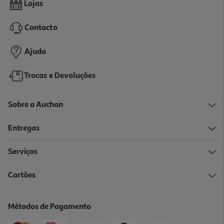
Lojas
5.98 €/Lt
Contacto
2,99 €
Ajuda
Trocas e Devoluções
Sobre a Auchan
Entregas
Serviços
Cartões
Água Micelar Cerave 296ml
36.15 €/Lt
Métodos de Pagamento
10,70 €