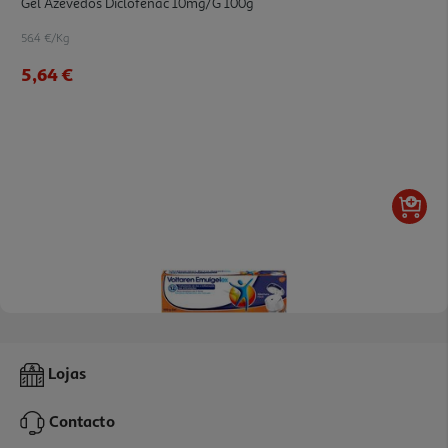
Gel Azevedos Diclofenac 10mg/g 100g
56.4 €/Kg
5,64 €
5.0
(3)
Gel Voltaren Emulgelex 23.2mg/g 100g
Lojas
175.9 €/Kg
Contacto
17,59 €