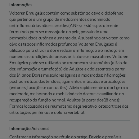
Informações
Voltaren Emulgelex contém como substância ativa o diclofenac
que pertence a um grupo de medicamentos denominado
antiinflamatórios não esteroides (AINEs). Está especialmente
formulado para ser massajado na pele, possuindo uma
permeabilidade cutânea aumenta da. A substância ativa tem como
alvo os tecidos inflamados profundos. Voltaren Emulgelex é
utilizado para aliviar a dor e reduzir a inflamação e o inchaço em
numerosas condições dolorosas articulares e musculares. Voltaren
Emulgelex pode ser utilizado no tratamento sintomático (alívio da
dor, inflamação e tumefação) de: Adultos e adolescentes a partir
dos 14 anos: Dores musculares ligeiras a moderadas; Inflamações
póstraumáticas dos tendões, ligamentos, músculos e articulações
(entorses, luxações e contus ões). Alivia rapidamente a dor ligeira a
moderada, melhorando a mobilidade do doente e auxiliando na
recuperação da função normal. Adultos (a partir dos 18 anos):
Formas localizadas de reumatismo degenerativo: osteoartrose das
articulações periféricas e c oluna vertebral.
Informação Adicional
Confirmar a informação no rótulo do artigo. Devido a possíveis