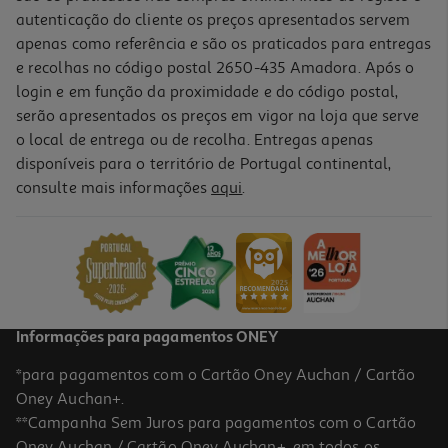
autenticação do cliente os preços apresentados servem
apenas como referência e são os praticados para entregas
e recolhas no código postal 2650-435 Amadora. Após o
login e em função da proximidade e do código postal,
serão apresentados os preços em vigor na loja que serve
o local de entrega ou de recolha. Entregas apenas
disponíveis para o território de Portugal continental,
5.0
(2)
consulte mais informações
aqui
.
Gel Voltaren Emulgelex 2.32% 50g
259.8 €/Kg
12,99 €
Informações para pagamentos ONEY
*para pagamentos com o Cartão Oney Auchan / Cartão
Oney Auchan+.
**Campanha Sem Juros para pagamentos com o Cartão
Oney Auchan / Cartão Oney Auchan+, em todos os