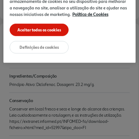
armazenamento de cookies no seu dispositivo para melhorar
a navegação no site, analisar a utilização do site e ajudar nas
nossas iniciativas de marketing.
Política de Cookies
Aceitar todos os cookies
Características
Definições de cookies
Quantidade Liquida
0.18 KG
Ingredientes/Composição
Princípio Ativo: Diclofenac. Dosagem: 23.2 mg/g.
Conservação
Conservar em local fresco e seco e longe do alcance das crianças.
Leia cuidadosamente a rotulagem, e as instruções de utilização.
https://extranet.infarmed.pt/INFOMED-fo/download-
ficheiro.xhtml?med_id=51997&tipo_doc=FI