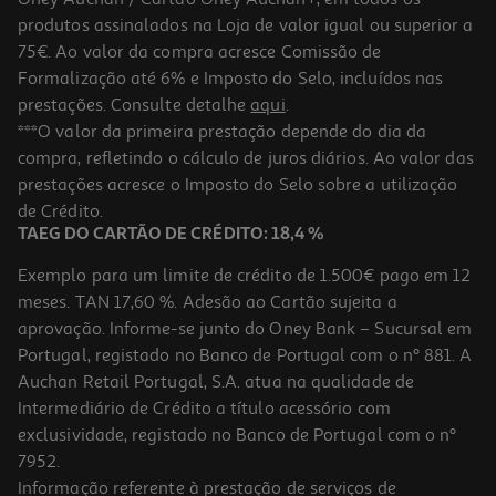
produtos assinalados na Loja de valor igual ou superior a
75€. Ao valor da compra acresce Comissão de
Formalização até 6% e Imposto do Selo, incluídos nas
prestações. Consulte detalhe
aqui
.
5.0
(1)
Gel Voltaren Emulgel 11.6mg/g 150g
***O valor da primeira prestação depende do dia da
compra, refletindo o cálculo de juros diários. Ao valor das
123.93 €/Kg
prestações acresce o Imposto do Selo sobre a utilização
18,59 €
de Crédito.
TAEG DO CARTÃO DE CRÉDITO: 18,4 %
Exemplo para um limite de crédito de 1.500€ pago em 12
meses. TAN 17,60 %. Adesão ao Cartão sujeita a
aprovação. Informe-se junto do Oney Bank – Sucursal em
Portugal, registado no Banco de Portugal com o nº 881. A
Auchan Retail Portugal, S.A. atua na qualidade de
Intermediário de Crédito a título acessório com
exclusividade, registado no Banco de Portugal com o nº
7952.
Informação referente à prestação de serviços de