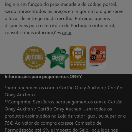
login e em função da proximidade e do código postal,
serão apresentados os preços em vigor na loja que serve
o local de entrega ou de recolha. Entregas apenas
disponíveis para o território de Portugal continental,
consulte mais informações
aqui
.
Informações para pagamentos ONEY
*para pagamentos com o Cartão Oney Auchan / Cartão
Oney Auchan+.
**Campanha Sem Juros para pagamentos com o Cartão
Oney Auchan / Cartão Oney Auchan+, em todos os
produtos assinalados na Loja de valor igual ou superior a
75€. Ao valor da compra acresce Comissão de
Formalização até 6% e Imposto do Selo, incluídos nas