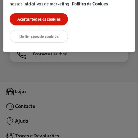
nossas iniciativas de marketing.
Política de Cookies
Ir para
Homepage
Aceitar todos os cookies
Veja os nossos
Folhetos
Definições de cookies
Contactos
Auchan
Lojas
Contacto
Ajuda
Trocas e Devoluções