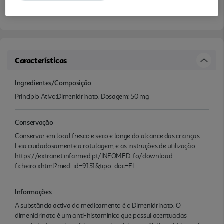
Características
Ingredientes/Composição
Princípio Ativo:Dimenidrinato. Dosagem: 50 mg.
Conservação
Conservar em local fresco e seco e longe do alcance das crianças.
Leia cuidadosamente a rotulagem, e as instruções de utilização.
https://extranet.infarmed.pt/INFOMED-fo/download-
ficheiro.xhtml?med_id=9131&tipo_doc=FI
Informações
A substância activa do medicamento é o Dimenidrinato. O
dimenidrinato é um anti-histamínico que possui acentuadas