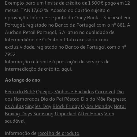
Exemplo para um limite de crédito de 1.500€ pago em 12
meses. TAN 17,60 %. Adesão ao Cartão sujeita a
aprovação. Informe-se junto do Oney Bank – Sucursal em
Portugal, registado no Banco de Portugal com o nº 881. A
Auchan Retail Portugal, S.A. atua na qualidade de
Intermediário de Crédito a título acessório com
exclusividade, registado no Banco de Portugal com o nº
7952.
Informação referente à prestação de serviços de
intermediação de crédito,
aqui
.
Ao longo do ano
Feira do Bebé
Queijos, Vinhos e Enchidos
Carnaval
Dia
dos Namorados
Dia do Pai
Páscoa
Dia da Mãe
Regresso
às Aulas
Singles' Day
Black Friday
Cyber Monday
Natal
Boxing Days
Samsung Unpacked
After Hours
Vida
saudável
Informação de
recolha de produto
.