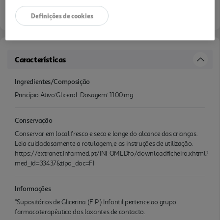
Definições de cookies
Características
Ingredientes/Composição
Princípio Ativo:Glicerol. Dosagem: 1100 mg.
Conservação
Conservar em local fresco e seco e longe do alcance das crianças.
Leia cuidadosamente a rotulagem, e as instruções de utilização.
https://extranet.infarmed.pt/INFOMEDfo/downloadficheiro.xhtml?
med_id=33437&tipo_doc=FI
Informações
"Supositórios de Glicerina (F.P.) Infantil pertence ao grupo
farmacoterapêutico dos laxantes de contacto.