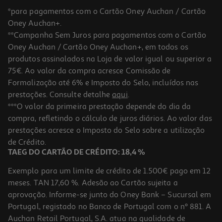
*para pagamentos com o Cartão Oney Auchan / Cartão
Oney Auchan+.
**Campanha Sem Juros para pagamentos com o Cartão
Oney Auchan / Cartão Oney Auchan+, em todos os
produtos assinalados na Loja de valor igual ou superior a
75€. Ao valor da compra acresce Comissão de
Formalização até 6% e Imposto do Selo, incluídos nas
prestações. Consulte detalhe
aqui
.
4.8
(4)
Solução Microlax Retal 450mg/5ml + 45mg/5ml 6un
***O valor da primeira prestação depende do dia da
compra, refletindo o cálculo de juros diários. Ao valor das
1.28 €/un
prestações acresce o Imposto do Selo sobre a utilização
7,66 €
de Crédito.
TAEG DO CARTÃO DE CRÉDITO: 18,4 %
Exemplo para um limite de crédito de 1.500€ pago em 12
meses. TAN 17,60 %. Adesão ao Cartão sujeita a
aprovação. Informe-se junto do Oney Bank – Sucursal em
Portugal, registado no Banco de Portugal com o nº 881. A
Auchan Retail Portugal, S.A. atua na qualidade de