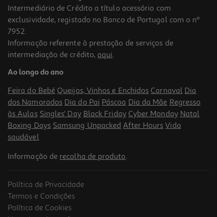
Intermediário de Crédito a título acessório com
exclusividade, registado no Banco de Portugal com o nº
7952.
Informação referente à prestação de serviços de
intermediação de crédito,
aqui
.
Gel Dagragel Retal 5532mg/6.5g 6un
Ao longo do ano
1.05 €/un
Feira do Bebé
Queijos, Vinhos e Enchidos
Carnaval
Dia
6,29 €
dos Namorados
Dia do Pai
Páscoa
Dia da Mãe
Regresso
às Aulas
Singles' Day
Black Friday
Cyber Monday
Natal
Boxing Days
Samsung Unpacked
After Hours
Vida
saudável
Informação de
recolha de produto
.
Política de Privacidade
Termos e Condições
Política de Cookies