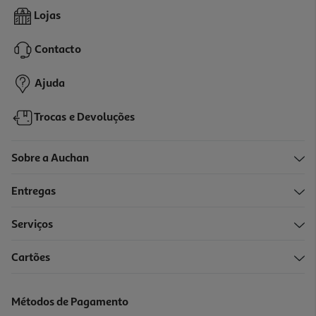
5.0
(1)
Gel Bebegel Retal 3830mg/4.5g 6un
Lojas
1.19 €/un
Contacto
7,15 €
Ajuda
Trocas e Devoluções
Sobre a Auchan
Entregas
Serviços
5.0
(1)
Cartões
Solução Microlax Retal 270mg/3ml + 27mg/3ml Bébe 6un
0.95 €/un
Métodos de Pagamento