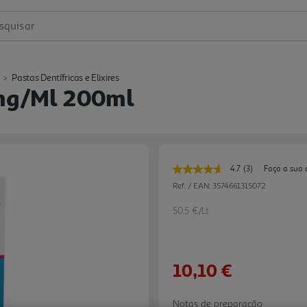
squisar
Pastas Dentífricas e Elixires
1mg/ml 200ml
4.7
(3)
Faça a sua 
Leu
3
Ref. / EAN:
3574661315072
avaliações.
Link
50.5 €/Lt
para
a
mesma
página.
10,10 €
Notas de preparação