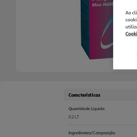
Ao cl
cooki
utili
Cook
Características
Quantidade Liquida
0.2 LT
Ingredientes/Composição