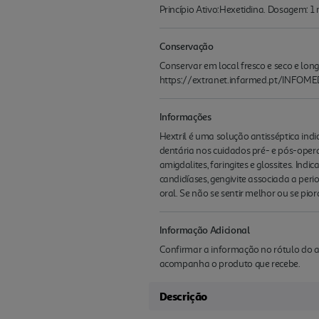
Princípio Ativo:Hexetidina. Dosagem: 1
Conservação
Conservar em local fresco e seco e long
https://extranet.infarmed.pt/INFOM
Informações
Hextril é uma solução antisséptica ind
dentária nos cuidados pré- e pós-operat
amigdalites, faringites e glossites. I
candidíases, gengivite associada a perio
oral. Se não se sentir melhor ou se pio
Informação Adicional
Confirmar a informação no rótulo do a
acompanha o produto que recebe.
Descrição