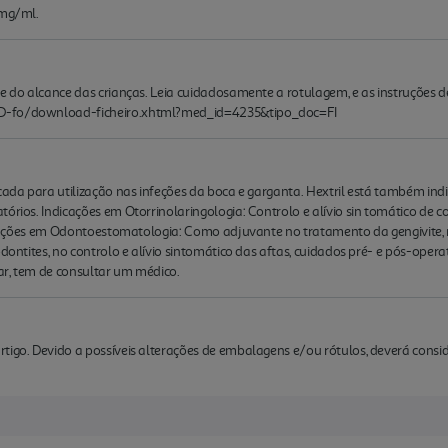
 mg/ml.
e do alcance das crianças. Leia cuidadosamente a rotulagem, e as instruções de
ED-fo/download-ficheiro.xhtml?med_id=4235&tipo_doc=FI
icada para utilização nas infeções da boca e garganta. Hextril está também ind
órios. Indicações em Otorrinolaringologia: Controlo e alívio sin tomático de c
ndicações em Odontoestomatologia: Como adjuvante no tratamento da gengivite, 
dontites, no controlo e alívio sintomático das aftas, cuidados pré- e pós-opera
rar, tem de consultar um médico.
rtigo. Devido a possíveis alterações de embalagens e/ou rótulos, deverá cons