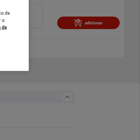
to de
r a
adicionar
a de