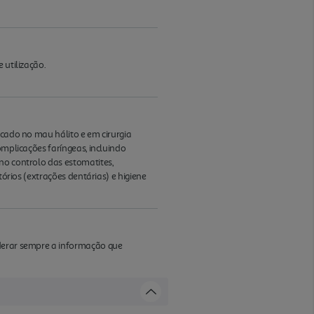
 utilização.
icado no mau hálito e em cirurgia
omplicações faríngeas, incluindo
no controlo das estomatites,
tórios (extrações dentárias) e higiene
iderar sempre a informação que