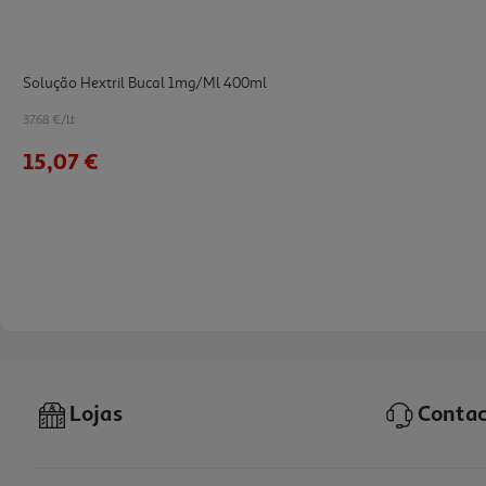
Solução Hextril Bucal 1mg/ml 400ml
37.68 €/Lt
15,07 €
Lojas
Contac